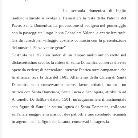
La seconda domenica di luglio
tradizionalmente si svolge a Tremestieri la festa della Patrona del
Paese, Santa Domenica. La processione si svolgerà nel pomeriggio
con la passeggiata lungo la via Consolare Valeria, e arterie limitrofe.
Già da lunedì nel villaggio costiero comincia con la presentazione
del musical "Forza venite gente".
Costruita nel 1923 sui ruderi di un tempio molto antico eretto nel
diciassettesimo secolo, la chiesa di Santa Domenica conserva diverse
opere da vedere; di particolare interesse l'antica torre campanaria che
la affianca, reca la data del 1605. All'interno della Chiesa di Santa
Domenica sono conservate numerosi lavori artistici, tra cui: un
trittico con Santa Domenica, Santa Lucia e Sant'Agata, attribuito ad
Antonello De Saliba e datato 1501; un'acquasantiera rinascimentale
con figure di Santi; la statua lignea di Santa Domenica, collocata
sull'altare maggiore in marmo; due paliotti e uno stendardo ricamati
in argento, con la figura della santa, conservati in sagrestia.