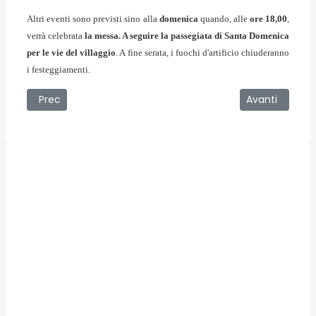
Altri eventi sono previsti sino alla
domenica
quando, alle
ore 18,00
,
verrà celebrata
la messa. A seguire la passegiata di Santa Domenica
per le vie del villaggio
. A fine serata, i fuochi d'artificio chiuderanno
i festeggiamenti.
Articolo precedente: 14/07/2007 - Le repliche del Musical
Articolo succe
Prec
Avanti