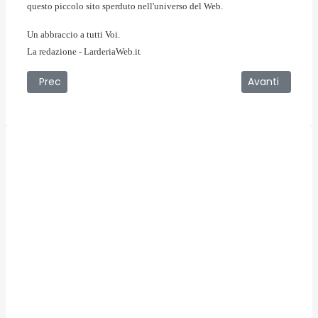
questo piccolo sito sperduto nell'universo del Web.
Un abbraccio a tutti Voi.
La redazione - LarderiaWeb.it
Articolo precedente: 02/01/2009 - Christmas rock festival 
Articolo succe
Prec
Avanti