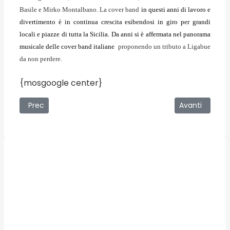
Basile e Mirko Montalbano. La cover band
in questi anni di lavoro e
divertimento è in continua crescita esibendosi in giro per grandi
locali e piazze di tutta la Sicilia. Da anni si è affermata nel panorama
musicale delle cover band italiane
proponendo un tributo a Ligabue
da non perdere.
{mosgoogle center}
Articolo precedente: 02/01/2009 - Rilascio Carte D'Identi
Articolo succe
Prec
Avanti