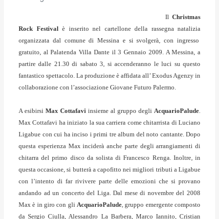
Il
Christmas
Rock Festival
è inserito nel cartellone della rassegna natalizia
organizzata dal comune di Messina e si svolgerà, con ingresso
gratuito, al Palatenda Villa Dante il 3 Gennaio 2009. A Messina, a
partire dalle 21.30 di sabato 3, si accenderanno le luci su questo
fantastico spettacolo. La produzione è affidata all’ Exodus Agenzy in
collaborazione con l’associazione Giovane Futuro Palermo.
A esibirsi
Max Cottafavi
insieme al gruppo degli
AcquarioPalude
.
Max Cottafavi ha iniziato la sua carriera come chitarrista di Luciano
Ligabue con cui ha inciso i primi tre album del noto cantante. Dopo
questa esperienza Max inciderà anche parte degli arrangiamenti di
chitarra del primo disco da solista di Francesco Renga. Inoltre, in
questa occasione, si butterà a capofitto nei migliori tributi a Ligabue
con l’intento di far rivivere parte delle emozioni che si provano
andando ad un concerto del Liga. Dal mese di novembre del 2008
Max è in giro con gli
AcquarioPalude
, gruppo emergente
composto
da Sergio Ciulla, Alessandro La Barbera, Marco Iannito, Cristian