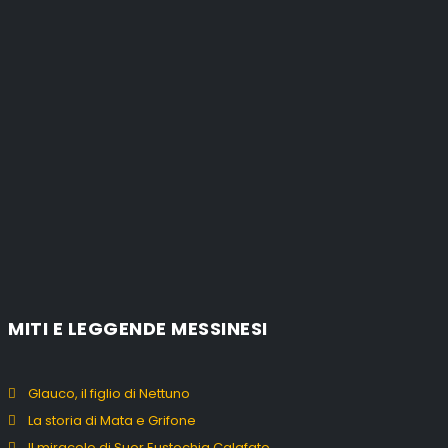
MITI E LEGGENDE MESSINESI
Glauco, il figlio di Nettuno
La storia di Mata e Grifone
Il miracolo di Suor Eustochia Calafato