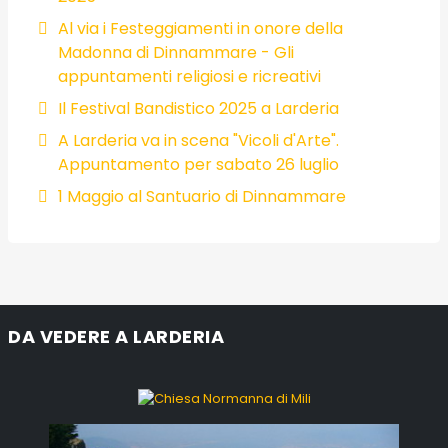
Al via i Festeggiamenti in onore della
Madonna di Dinnammare - Gli
appuntamenti religiosi e ricreativi
Il Festival Bandistico 2025 a Larderia
A Larderia va in scena "Vicoli d'Arte".
Appuntamento per sabato 26 luglio
1 Maggio al Santuario di Dinnammare
DA VEDERE A LARDERIA