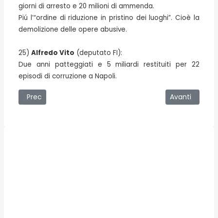
giorni di arresto e 20 milioni di ammenda.
Piú l’“ordine di riduzione in pristino dei luoghi”. Cioè la
demolizione delle opere abusive.
25)
Alfredo Vito
(deputato FI):
Due anni patteggiati e 5 miliardi restituiti per 22
episodi di corruzione a Napoli.
Articolo precedente: 17/09/2007 - Messina spende 1.300 EU
Articolo succe
Prec
Avanti