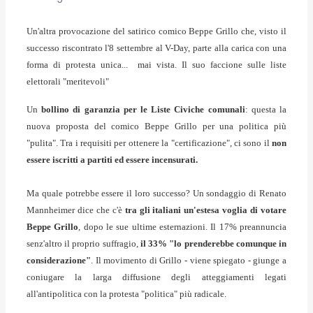
Un'altra provocazione del satirico comico Beppe Grillo che, visto il
successo riscontrato l'8 settembre al V-Day, parte alla carica con una
forma di protesta unica... mai vista. Il suo faccione sulle liste
elettorali "meritevoli"
Un
bollino di garanzia per le Liste Civiche comunali
: questa la
nuova proposta del comico Beppe Grillo per una politica più
"pulita". Tra i requisiti per ottenere la "certificazione", ci sono il
non
essere iscritti a partiti ed essere incensurati.
Ma quale potrebbe essere il loro successo? Un sondaggio di Renato
Mannheimer dice che c'è
tra gli italiani un'estesa voglia di votare
Beppe Grillo
, dopo le sue ultime esternazioni. Il 17% preannuncia
senz'altro il proprio suffragio,
il 33% "lo prenderebbe comunque in
considerazione"
. Il movimento di Grillo - viene spiegato - giunge a
coniugare la larga diffusione degli atteggiamenti legati
all'antipolitica con la protesta "politica" più radicale.