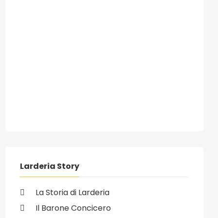
Larderia Story
La Storia di Larderia
Il Barone Concicero
ivo: 28/08/2008 - I debiti fuori bilancio di Comune e Provincia