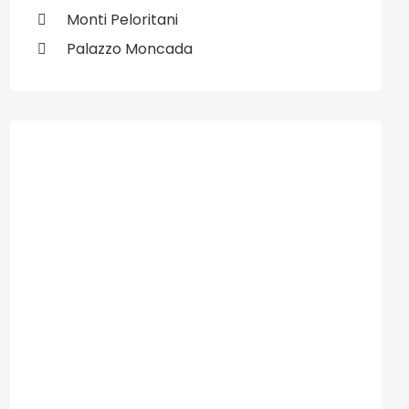
Monti Peloritani
Palazzo Moncada