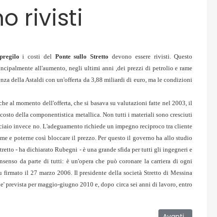
o rivisti
pregilo
i costi del
Ponte sullo Stretto
devono essere rivisti. Questo
incipalmente all'aumento, negli ultimi anni ,dei prezzi di petrolio e rame
nza della Astaldi con un'offerta da 3,88 miliardi di euro, ma le condizioni
e al momento dell'offerta, che si basava su valutazioni fatte nel 2003, il
il costo della componentistica metallica. Non tutti i materiali sono cresciuti
l'acciaio invece no. L'adeguamento richiede un impegno reciproco tra cliente
ime e poterne così bloccare il prezzo. Per questo il governo ha allo studio
etto - ha dichiarato Rubegni - è una grande sfida per tutti gli ingegneri e
nsenso da parte di tutti: è un'opera che può coronare la carriera di ogni
u firmato il 27 marzo 2006. Il presidente della società Stretto di Messina
i e' prevista per maggio-giugno 2010 e, dopo circa sei anni di lavoro, entro
te a miss italia
Articolo success
Avanti