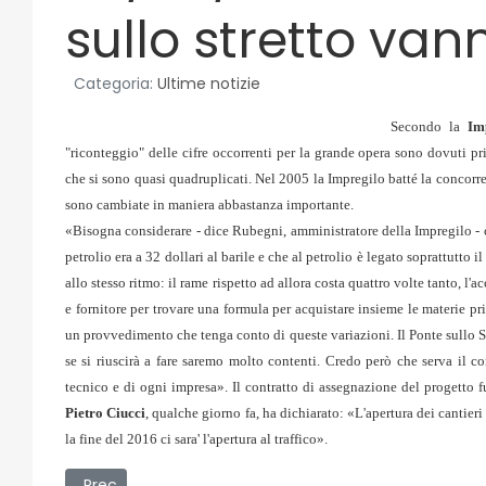
sullo stretto vann
Categoria:
Ultime notizie
Secondo la
Im
"riconteggio" delle cifre occorrenti per la grande opera sono dovuti pr
che si sono quasi quadruplicati. Nel 2005 la Impregilo batté la concorre
sono cambiate in maniera abbastanza importante.
«Bisogna considerare - dice Rubegni, amministratore della Impregilo - ch
petrolio era a 32 dollari al barile e che al petrolio è legato soprattutto 
allo stesso ritmo: il rame rispetto ad allora costa quattro volte tanto, 
e fornitore per trovare una formula per acquistare insieme le materie pr
un provvedimento che tenga conto di queste variazioni. Il Ponte sullo Str
se si riuscirà a fare saremo molto contenti. Credo però che serva il co
tecnico e di ogni impresa». Il contratto di assegnazione del progetto f
Pietro Ciucci
, qualche giorno fa, ha dichiarato: «L'apertura dei cantier
la fine del 2016 ci sara' l'apertura al traffico».
Articolo precedente: 01/09/2008 - Due messinesi finalis
Prec