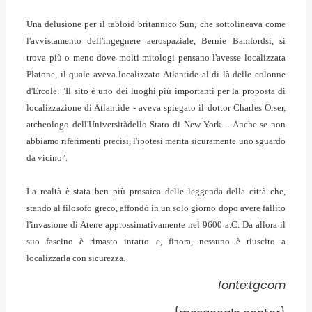
Una delusione per il tabloid britannico Sun, che sottolineava come
l'avvistamento dell'ingegnere aerospaziale, Bernie Bamfordsi, si
trova più o meno dove molti mitologi pensano l'avesse localizzata
Platone, il quale aveva localizzato Atlantide al di là delle colonne
d'Ercole. "Il sito è uno dei luoghi più importanti per la proposta di
localizzazione di Atlantide - aveva spiegato il dottor Charles Orser,
archeologo dell'Universitàdello Stato di New York -. Anche se non
abbiamo riferimenti precisi, l'ipotesi merita sicuramente uno sguardo
da vicino".
La realtà è stata ben più prosaica delle leggenda della città che,
stando al filosofo greco, affondò in un solo giorno dopo avere fallito
l'invasione di Atene approssimativamente nel 9600 a.C. Da allora il
suo fascino è rimasto intatto e, finora, nessuno è riuscito a
localizzarla con sicurezza.
fonte:tgcom