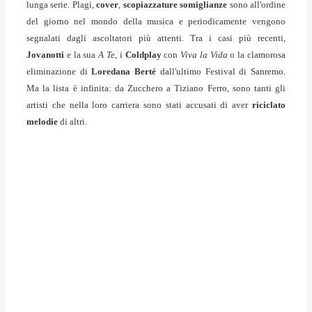
lunga serie. Plagi,
cover
,
scopiazzature
somiglianze
sono all'ordine
del giorno nel mondo della musica e periodicamente vengono
segnalati dagli ascoltatori più attenti. Tra i casi più recenti,
Jovanotti
e la sua
A Te
, i
Coldplay
con
Viva la Vida
o la clamorosa
eliminazione di
Loredana Berté
dall'ultimo Festival di Sanremo.
Ma la lista è infinita: da Zucchero a Tiziano Ferro, sono tanti gli
artisti che nella loro carriera sono stati accusati di aver
riciclato
melodie
di altri.