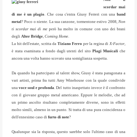
scordar mai
di me è un plagio
. Che cosa c'entra Giusy Ferreri con una
band
metal
? Poco o niente. La sua canzone, tormentone estivo 2008,
Non
ti scordar mai di me
però ha molto in comune con uno dei brani
degli
Alter Bridge
,
Coming Home
.
La hit dell'estate, scritta da
Tiziano Ferro
per la regina di
X-Factor
,
è stata esaminata a fondo dagli utenti del sito
Plagi Musicali
che
ancora una volta hanno scovato una somiglianza sospetta.
Da quando ha partecipato al talent show, Giusy è stata paragonata a
vari artisti, prima fra tutti Amy Winehouse con la quale condivide
una
voce soul e profonda
. Del tutto inaspettato invece è il confronto
con il giovane gruppo metal americano. Eppure le melodie, che ad
un primo ascolto risultano completamente diverse, sono in effetti
molto simili, almeno in un punto. Si tratta di una pura coincidenza o
dell'ennesimo caso di
furto di note
?
Qualunque sia la risposta, questo sarebbe solo l'ultimo caso di una