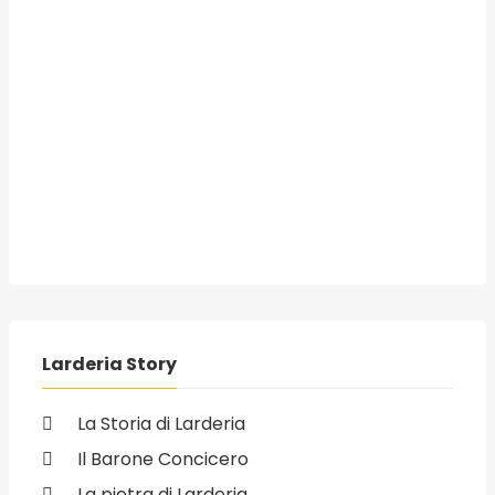
Larderia Story
La Storia di Larderia
Il Barone Concicero
La pietra di Larderia