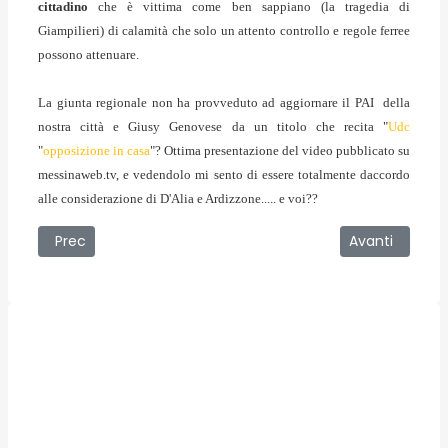
cittadino
che è vittima come ben sappiano (la tragedia di
Giampilieri) di calamità che solo un attento controllo e regole ferree
possono attenuare.
La giunta regionale non ha provveduto ad aggiornare il PAI della
nostra città e Giusy Genovese da un titolo che recita "
Udc
"
opposizione in casa
"? Ottima presentazione del video pubblicato su
messinaweb.tv, e vedendolo mi sento di essere totalmente daccordo
alle considerazione di D'Alia e Ardizzone..... e voi??
Articolo precedente: Grest a Larderia. SottoSopra tour tra 
Articolo succe
Prec
Avanti