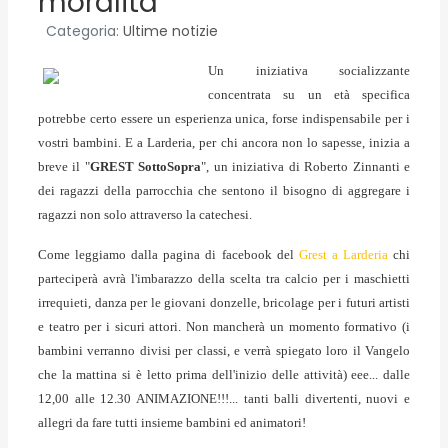
moralità
Categoria:
Ultime notizie
Un iniziativa socializzante
concentrata su un età specifica
potrebbe certo essere un esperienza unica, forse indispensabile per i
vostri bambini. E a Larderia, per chi ancora non lo sapesse, inizia a
breve il "
GREST SottoSopra
", un iniziativa di Roberto Zinnanti e
dei ragazzi della parrocchia che sentono il bisogno di aggregare i
ragazzi non solo attraverso la catechesi.
Come leggiamo dalla pagina di facebook del
Grest a Larderia
chi
parteciperà avrà l'imbarazzo della scelta tra c
alcio per i maschietti
irrequieti, danza per le giovani donzelle, bricolage per i futuri artisti
e teatro per i sicuri attori. Non mancherà un momento formativo (i
bambini verranno divisi per classi, e verrà spiegato loro il Vangelo
che la mattina si è letto prima dell'inizio delle attività) eee... dalle
12,00 alle 12.30 ANIMAZIONE!!!... tanti balli divertenti, nuovi e
allegri da fare tutti insieme bambini ed animatori!