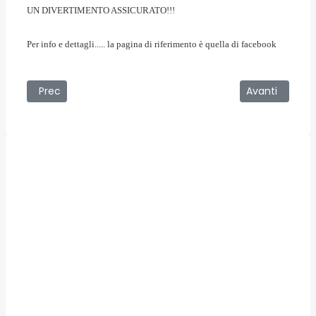
UN DIVERTIMENTO ASSICURATO!!!
Per info e dettagli..... la pagina di riferimento è quella di facebook
Articolo precedente: Il sindaco Buzzanca il 1 luglio a Larder
Articolo succes
Prec
Avanti