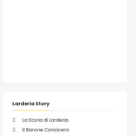
ivo: 26/08/2008 - Lo dice Titti Bufardeci , Assessore Regionale a
Larderia Story
La Storia di Larderia
Il Barone Concicero