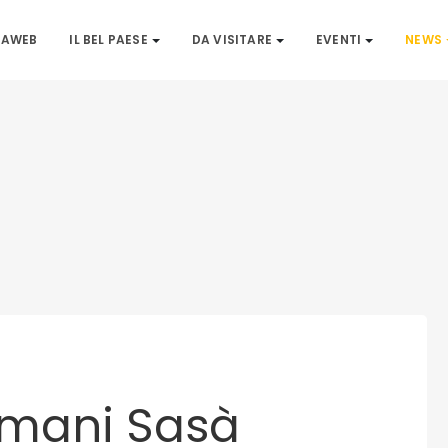
IAWEB
IL BEL PAESE
DA VISITARE
EVENTI
NEWS
omani Sasà