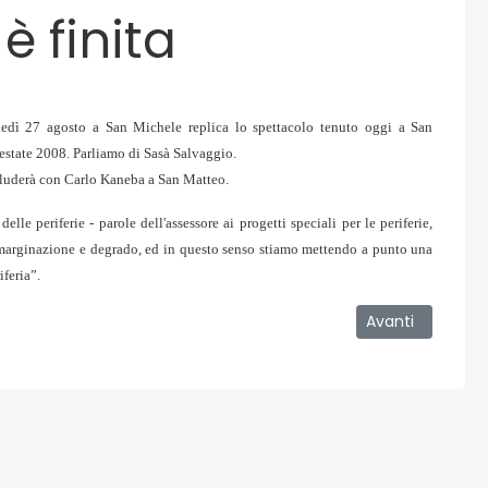
è finita
edì 27 agosto a San Michele replica lo spettacolo tenuto oggi a San
 estate 2008. Parliamo di Sasà Salvaggio.
ncluderà con Carlo Kaneba a San Matteo.
lle periferie - parole dell'assessore ai progetti speciali per le periferie,
emarginazione e degrado, ed in questo senso stiamo mettendo a punto una
iferia”.
irettore del CC Tremestieri sulla sentenza del TAR
Articolo success
Avanti