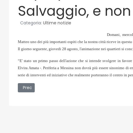
Salvaggio, e non 
Categoria:
Ultime notizie
Domani, mercol
Matteo uno dei più importanti ospiti che la nostra città riceve in questa
Il giorno seguente, giovedi 28 agosto, l'animazione nei quartieri si co
“E' stato un primo passo dell'azione che si intende svolgere in favore de
Elvira Amata -. Periferia a Messina non dovrà più essere sinonimo di 
serie di interventi ed iniziative che realmente porteranno il centro in per
Articolo precedente: 26/08/2008 - Domenico Rinaldi, d
Prec