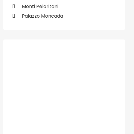
Monti Peloritani
Palazzo Moncada