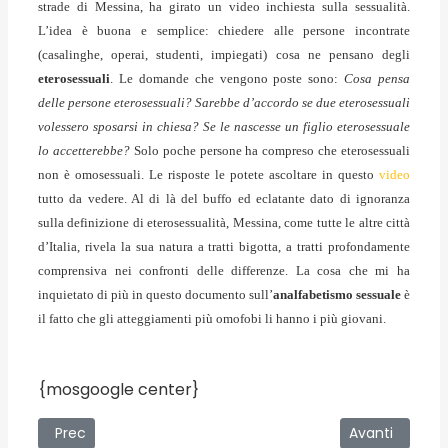
strade di Messina, ha girato un video inchiesta sulla sessualità.
L’idea è buona e semplice: chiedere alle persone incontrate
(casalinghe, operai, studenti, impiegati) cosa ne pensano degli
eterosessuali
. Le domande che vengono poste sono:
Cosa pensa
delle persone eterosessuali? Sarebbe d’accordo se due eterosessuali
volessero sposarsi in chiesa? Se le nascesse un figlio eterosessuale
lo accetterebbe?
Solo poche persone ha compreso che eterosessuali
non è omosessuali. Le risposte le potete ascoltare in questo
video
tutto da vedere. Al di là del buffo ed eclatante dato di ignoranza
sulla definizione di eterosessualità, Messina, come tutte le altre città
d’Italia, rivela la sua natura a tratti bigotta, a tratti profondamente
comprensiva nei confronti delle differenze. La cosa che mi ha
inquietato di più in questo documento sull’
analfabetismo sessuale
è
il fatto che gli atteggiamenti più omofobi li hanno i più giovani.
{mosgoogle center}
Articolo precedente: Perdere la fiducia nelle Istituzioni
Articolo succes
Prec
Avanti