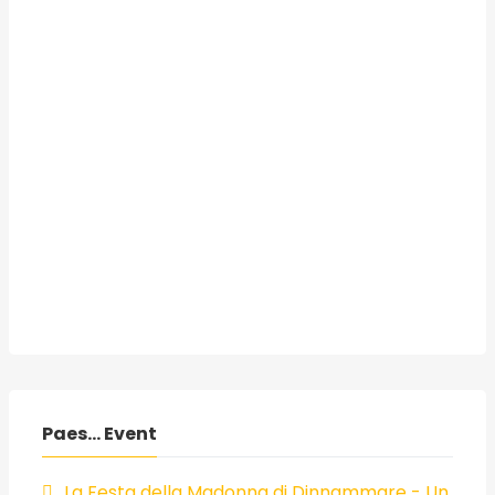
Paes... Event
La Festa della Madonna di Dinnammare - Un