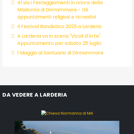
Al via i Festeggiamenti in onore della
Madonna di Dinnammare - Gli
appuntamenti religiosi e ricreativi
Il Festival Bandistico 2025 a Larderia
A Larderia va in scena "Vicoli d'Arte".
Appuntamento per sabato 26 luglio
1 Maggio al Santuario di Dinnammare
DA VEDERE A LARDERIA