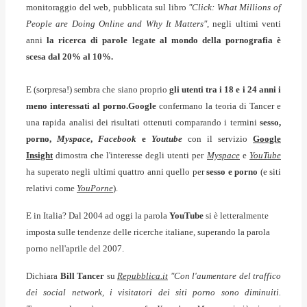
monitoraggio del web, pubblicata sul libro
"Click: What Millions of
People are Doing Online and Why It Matters"
, negli ultimi venti
anni
la ricerca di parole legate al mondo della pornografia è
scesa dal 20% al 10%.
E (sorpresa!) sembra che siano proprio
gli utenti tra i 18 e i 24 anni i
meno interessati al porno.
Google
confermano la teoria di Tancer e
una rapida analisi dei risultati ottenuti comparando i termini
sesso,
porno,
Myspace
,
Facebook
e
Youtube
con il servizio
Google
Insight
dimostra che l'interesse degli utenti per
Myspace
e
YouTube
ha superato negli ultimi quattro anni quello per
sesso e porno
(e siti
relativi come
YouPorne
).
E in Italia? Dal 2004 ad oggi la parola
YouTube
si è letteralmente
imposta sulle tendenze delle ricerche italiane, superando la parola
porno nell'aprile del 2007.
Dichiara
Bill Tancer
su
Repubblica.it
"Con l'aumentare del traffico
dei social network, i visitatori dei siti porno sono diminuiti.