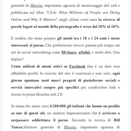
generale di
Hitwise
, importante agenzia di monitoraggio del web e
pubblicata sul libro
"Click: What Millions of People are Doing
Online and Why It Matters"
, negli ultimi venti anni
la ricerca di
parole legate al mondo della pornografia è scesa dal 20% al 10%.
E sembra che siano proprio
gli utenti tra i 18 e i 24 anni i meno
interessati al porno.
Che preferiscono invece passare più tempo sui
siti di social networking come
MySpace
,
aNobii,
e molti altri.
Una
bufala?
Cento milioni di utenti attivi su
Facebook
(ma è un dato non
affidabile perchè la crescita del sito è continua) e non solo,
ogni
giorno spuntano tanti nuovi progetti di piattaforme sociali e
servizi innovativi sempre più specifici
per condividere link e
risorse in piena filosofia web 2.0.
Si stima che siano circa
4.500.000 gli italiani che hanno un profilo
su uno di questi siti
, un numero impressionante che
è arrivato a
sorpassare addirittura il porno
. Secondo la ricerca di
Bill
Tancer
,direttore generale di
Hitwise
, importante agenzia di