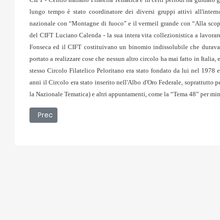
lungo tempo è stato coordinatore dei diversi gruppi attivi all'intern
nazionale con “Montagne di fuoco” e il vermeil grande con “Alla scopert
del CIFT Luciano Calenda - la sua intera vita collezionistica a lavorare
Fonseca ed il CIFT costituivano un binomio indissolubile che durava d
portato a realizzare cose che nessun altro circolo ha mai fatto in Italia,
stesso Circolo Filatelico Peloritano era stato fondato da lui nel 1978 
anni il Circolo era stato inserito nell'Albo d'Oro Federale, soprattutto p
la Nazionale Tematica) e altri appuntamenti, come la “Tema 48” per mini 
Articolo precedente: 12/01/2009 - Scarsa attenzione per
Prec