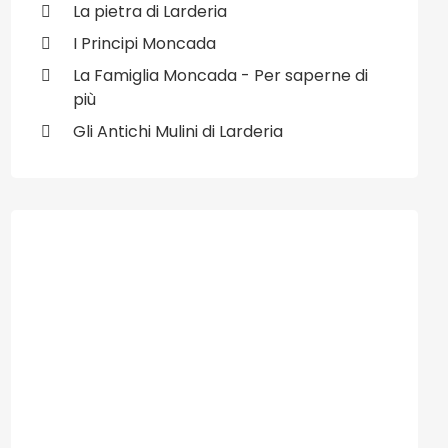
La pietra di Larderia
I Principi Moncada
La Famiglia Moncada - Per saperne di
più
Gli Antichi Mulini di Larderia
ivo: 12/01/2009 - 524° del Dies Natalis di Santa Beata Eustochia