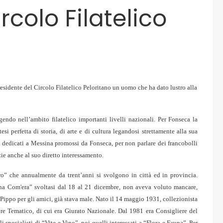
rcolo Filatelico
esidente del Circolo Filatelico Peloritano
un uomo che ha dato lustro alla
endo nell’ambito filatelico importanti livelli nazionali. Per Fonseca la
esi perfetta di storia, di arte e di cultura legandosi strettamente alla sua
ici dedicati a Messina promossi da Fonseca, per non parlare dei francobolli
zie anche al suo diretto interessamento.
ro” che annualmente da trent’anni si svolgono in città ed in provincia.
sina Com'era” svoltasi dal 18 al 21 dicembre, non aveva voluto mancare,
ippo per gli amici, già stava male. Nato il 14 maggio 1931, collezionista
tore Tematico, di cui era Giurato Nazionale. Dal 1981 era Consigliere del
i specialisti di “Vite e Vino”, poi quelli interessati a “Flora e Fauna”. Per