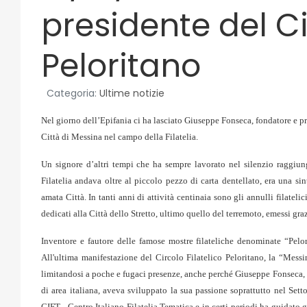
presidente del Ci
Peloritano
Categoria:
Ultime notizie
Nel giorno dell’Epifania ci ha lasciato
Giuseppe Fonseca, fondatore e pr
Città di Messina nel campo della Filatelia.
Un signore d’altri tempi che ha sempre lavorato nel silenzio raggiung
Filatelia andava oltre al piccolo pezzo di carta dentellato, era una sint
amata Città. In tanti anni di attività centinaia sono gli annulli filatel
dedicati alla Città dello Stretto, ultimo quello del terremoto, emessi gra
Inventore e fautore delle famose mostre filateliche denominate “Pelo
All'ultima manifestazione del Circolo Filatelico Peloritano, la “Mes
limitandosi a poche e fugaci presenze, anche perché Giuseppe Fonseca, P
di area italiana, aveva sviluppato la sua passione soprattutto nel Set
CIFT - Centro Italiano Filatelia Tematica e in certi periodi ha guidato gl