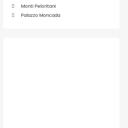
Monti Peloritani
Palazzo Moncada