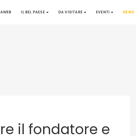
IAWEB
IL BEL PAESE
DA VISITARE
EVENTI
NEWS
e il fondatore e