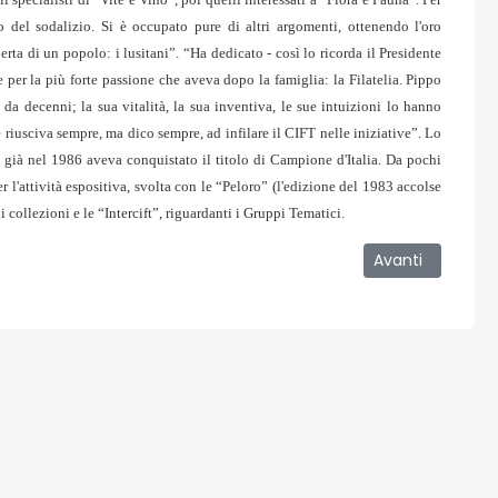
o del sodalizio. Si è occupato pure di altri argomenti, ottenendo l'oro
a di un popolo: i lusitani”. “Ha dedicato - così lo ricorda il Presidente
 per la più forte passione che aveva dopo la famiglia: la Filatelia. Pippo
a decenni; la sua vitalità, la sua inventiva, le sue intuizioni lo hanno
 e riusciva sempre, ma dico sempre, ad infilare il CIFT nelle iniziative”. Lo
e già nel 1986 aveva conquistato il titolo di Campione d'Italia. Da pochi
er l'attività espositiva, svolta con le “Peloro” (l'edizione del 1983 accolse
collezioni e le “Intercift”, riguardanti i Gruppi Tematici.
 il Sud Italia. Lo dice Lombardo
Articolo success
Avanti