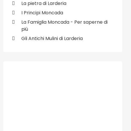
La pietra di Larderia
I Principi Moncada
La Famiglia Moncada - Per saperne di
più
Gli Antichi Mulini di Larderia
ivo: 31/12/2008 - I Lavoratori dell' Ipersi del CC Tremestieri da m