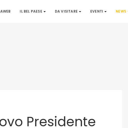
IAWEB
IL BEL PAESE
DA VISITARE
EVENTI
NEWS
uovo Presidente