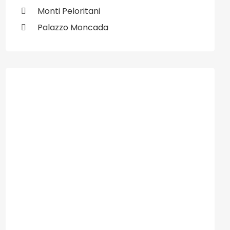
Monti Peloritani
Palazzo Moncada