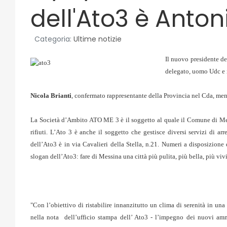
dell'Ato3 è Anton
Categoria:
Ultime notizie
Il nuovo presidente d
delegato, uomo Udc e i
Nicola Brianti
, confermato rappresentante della Provincia nel Cda, men
La Società d’Ambito ATO ME 3 è il soggetto al quale il Comune di Mess
rifiuti. L’Ato 3 è anche il soggetto che gestisce diversi servizi di ar
dell’Ato3 è in via Cavalieri della Stella, n.21. Numeri a disposizione
slogan dell’Ato3: fare di Messina una città più pulita, più bella, più vivi
"Con l’obiettivo di ristabilire innanzitutto un clima di serenità in una
nella nota dell’ufficio stampa dell’ Ato3 - l’impegno dei nuovi ammi