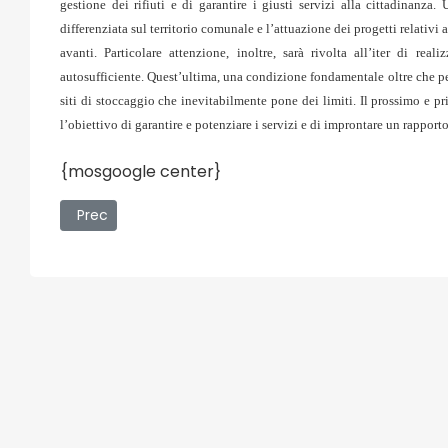
gestione dei rifiuti e di garantire i giusti servizi alla cittadinanz
differenziata sul territorio comunale e l’attuazione dei progetti relativ
avanti. Particolare attenzione, inoltre, sarà rivolta all’iter di rea
autosufficiente. Quest’ultima, una condizione fondamentale oltre che per 
siti di stoccaggio che inevitabilmente pone dei limiti. Il prossimo e 
l’obiettivo di garantire e potenziare i servizi e di improntare un rapport
{mosgoogle center}
Articolo precedente: Gli esperti del Comune di Messi
Prec