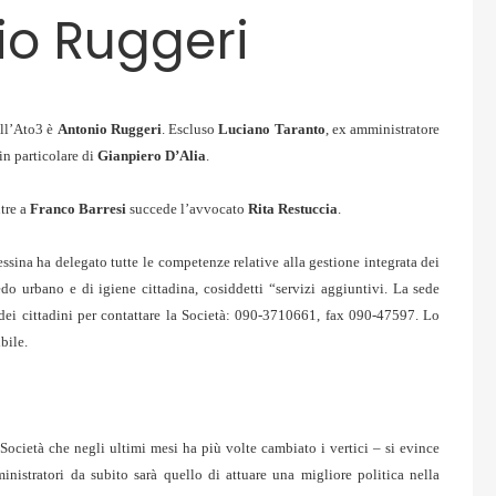
io Ruggeri
ell’Ato3 è
Antonio Ruggeri
. Escluso
Luciano Taranto
, ex amministratore
n particolare di
Gianpiero D’Alia
.
tre a
Franco Barresi
succede l’avvocato
Rita Restuccia
.
ina ha delegato tutte le competenze relative alla gestione integrata dei
redo urbano e di igiene cittadina, cosiddetti “servizi aggiuntivi. La sede
 dei cittadini per contattare la Società: 090-3710661, fax 090-47597. Lo
bile.
 Società che negli ultimi mesi ha più volte cambiato i vertici – si evince
nistratori da subito sarà quello di attuare una migliore politica nella