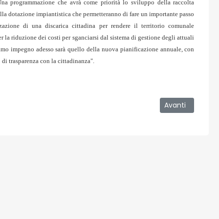
a. Una programmazione che avrà come priorità lo sviluppo della raccolta
i alla dotazione impiantistica che permetteranno di fare un importante passo
lizzazione di una discarica cittadina per rendere il territorio comunale
la riduzione dei costi per sganciarsi dal sistema di gestione degli attuali
primo impegno adesso sarà quello della nuova pianificazione annuale, con
o di trasparenza con la cittadinanza".
na come Paperon dei Paperoni
Articolo success
Avanti