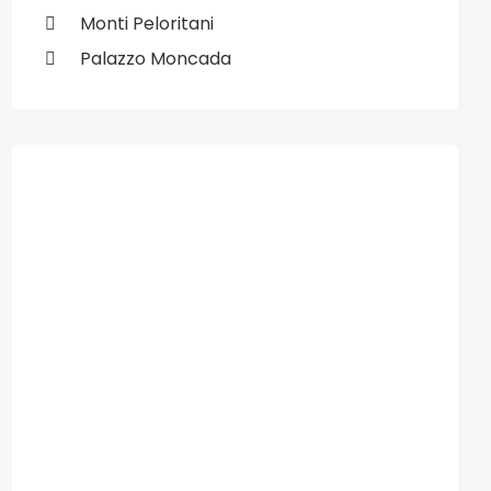
Monti Peloritani
Palazzo Moncada