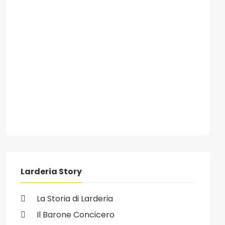
ivo: 13/01/2009 - Fiaccolata per Matteo Bottari, ucciso dalla mafi
Larderia Story
La Storia di Larderia
Il Barone Concicero