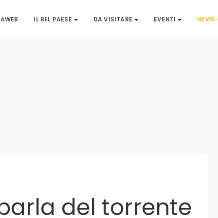
IAWEB
IL BEL PAESE
DA VISITARE
EVENTI
NEWS
parla del torrente