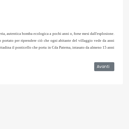
eria, autentica bomba ecologica a pochi anni o, forse mesi dall'esplosione.
portato per riprendere ciò che ogni abitante del villaggio vede da anni
ttadina il ponticello che porta in Cda Paterna, intasato da almeno 15 anni
 piena
Articolo success
Avanti