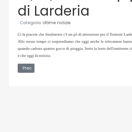
di Larderia
Categoria:
Ultime notizie
Ci fa piacere che finalmente c'è un pò di attenzione per il Torrente Lard
Allo stesso tempo ci sorprendiamo che oggi anche le telecamere hanno 
quando cadono quattro gocce di pioggia. Sotto la lente dell'emittente ci
e che oggi fa notizia.
Articolo precedente: 13/01/2009 - Torrente Larderia in
Prec