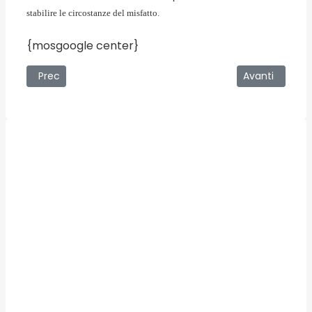
stabilire le circostanze del misfatto.
{mosgoogle center}
Articolo precedente: 17/12/2008 - Cas. Un Casellante ogn
Articolo succe
Prec
Avanti