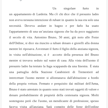
Un singolare furto in
un appartamento di Larderia. Ma c'è chi dice che il presunto ladro
non aveva nessuna intenzione di rubare in quanto la sua era solo una
necessità. Doveva andare in bagno e per farlo ha usato
l'appartamento di una un’anziana signora che ha da poco raggiunto
il secolo di vita. Antonino Bruno, 50 anni, già noto alle Forze
dell'Ordine, si dice sia riuscito a rubare denaro e gioielli alla donna
mentre lei riposava. A sventare il furto il figlio della anziana signora,
in visita nell'abitazione, si è accorto della presenza del Bruno
mentre si trovava seduto sul water di casa. Alla vista dell'uomo il
presunto ladro ha tentato la fuga scappando da una finestra. È stata
una pattuglia della Stazione Carabinieri di Tremestieri ad
intercettare l'uomo mentre si allontanava dall'abitazione a bordo
della propria vettura. Fermato e perquisito dai militari dell'Arma,
Bruno è stato arrestato in quanto sono stati trovati oggetti di valore e
denaro probabilmente di propietà della centenaria signora. Molti
sostengono però che l'uomo, un mendicante di professione, spesso
faceva visita all'anziana. Sarà compito delle forze dell'ordine