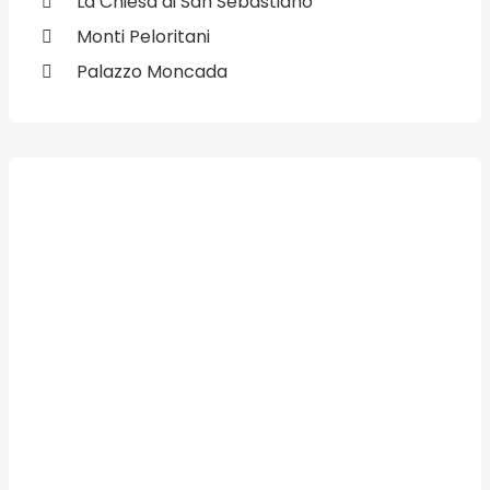
La Chiesa di San Sebastiano
Monti Peloritani
Palazzo Moncada