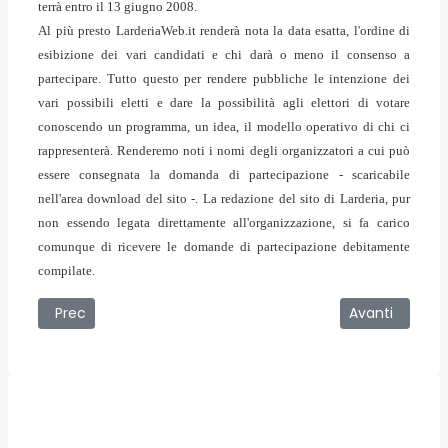
terrà entro il 13 giugno 2008.
Al più presto LarderiaWeb.it renderà nota la data esatta, l'ordine di
esibizione dei vari candidati e chi darà o meno il consenso a
partecipare. Tutto questo per rendere pubbliche le intenzione dei
vari possibili eletti e dare la possibilità agli elettori di votare
conoscendo un programma, un idea, il modello operativo di chi ci
rappresenterà. Renderemo noti i nomi degli organizzatori a cui può
essere consegnata la domanda di partecipazione - scaricabile
nell'area download del sito -. La redazione del sito di Larderia, pur
non essendo legata direttamente all'organizzazione, si fa carico
comunque di ricevere le domande di partecipazione debitamente
compilate.
Articolo precedente: 30/05/2008 - Abolizione dell'Ici : a pa
Articolo succe
Prec
Avanti