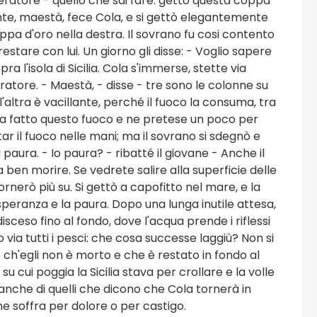
peratore - quello che sai fare. getto questa coppa
nte, maestà, fece Cola, e si gettò elegantemente
oppa d'oro nella destra. Il sovrano fu cosi contento
restare con lui. Un giorno gli disse: - Voglio sapere
 l'isola di Sicilia. Cola s'immerse, stette via
tore. - Maestà, - disse - tre sono le colonne su
 l'altra è vacillante, perché il fuoco la consuma, tra
ra fatto questo fuoco e ne pretese un poco per
r il fuoco nelle mani; ma il sovrano si sdegnò e
 paura. - Io paura? - ribatté il giovane - Anche il
a ben morire. Se vedrete salire alla superficie delle
nerò più su. Si gettò a capofitto nel mare, e la
speranza e la paura. Dopo una lunga inutile attesa,
sceso fino al fondo, dove l'acqua prende i riflessi
o via tutti i pesci: che cosa successe laggiù? Non si
 ch'egli non è morto e che è restato in fondo al
 cui poggia la Sicilia stava per crollare e la volle
anche di quelli che dicono che Cola tornerà in
he soffra per dolore o per castigo.