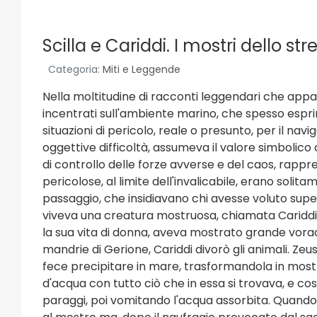
Scilla e Cariddi. I mostri dello str
Categoria:
Miti e Leggende
Nella moltitudine di racconti leggendari che appa
incentrati sull'ambiente marino, che spesso espr
situazioni di pericolo, reale o presunto, per il nav
oggettive difficoltà, assumeva il valore simbolico d
di controllo delle forze avverse e del caos, rappre
pericolose, al limite dell'invalicabile, erano solit
passaggio, che insidiavano chi avesse voluto supera
viveva una creatura mostruosa, chiamata Cariddi. E
la sua vita di donna, aveva mostrato grande vorac
mandrie di Gerione, Cariddi divorò gli animali. Zeu
fece precipitare in mare, trasformandola in mostr
d'acqua con tutto ciò che in essa si trovava, e cos
paraggi, poi vomitando l'acqua assorbita. Quando U