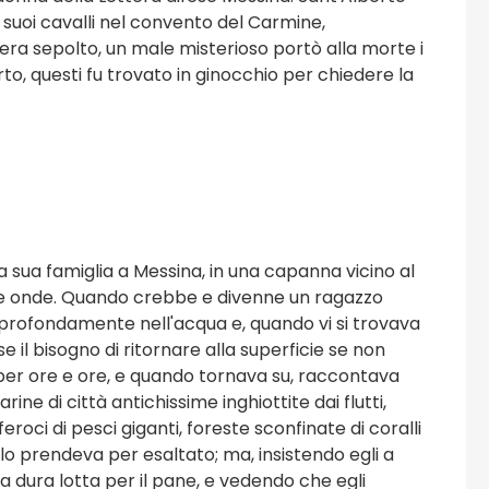
i suoi cavalli nel convento del Carmine,
o era sepolto, un male misterioso portò alla morte i
rto, questi fu trovato in ginocchio per chiedere la
 la sua famiglia a Messina, in una capanna vicino al
 le onde. Quando crebbe e divenne un ragazzo
 profondamente nell'acqua e, quando vi si trovava
 il bisogno di ritornare alla superficie se non
er ore e ore, e quando tornava su, raccontava
ne di città antichissime inghiottite dai flutti,
roci di pesci giganti, foreste sconfinate di coralli
, lo prendeva per esaltato; ma, insistendo egli a
ella dura lotta per il pane, e vedendo che egli