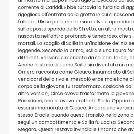
al mostro ma, dopo il naufragio provocato dal sacri
corrente di Cariddi. Ebbe tuttavia la furbizia di a
rigoglioso all'entrata della grotta in cui si nasco
l'albero, Ulisse poté mettersi in salvo e riprendere
sull'opposta sponda dello Stretto, un altro mostro 
nascosta nell'antro profondo e tenebroso, che si ap
mortali. Lo scoglio di Scilla in un'incisione del X
leggende. Secondo la prima, Scilla è una figura femm
differenti versioni, circondata da sei cani feroci, 
Anche la storia di come Scilla sia diventata un mo
Omero racconta come Glauco, innamorato di Scilla
vendicarsi della rivale, mescolò erbe malefiche all
corpo della giovane fu trasformato, cosicché dal
altre versioni, Circe aveva trasformato la giovane 
Poseidone, che le aveva preferito Scilla. Oppure c
essersi innamorata di Glauco. Ancora una versione
stesso Eracle: quando questi transitò nella zona co
seguì un combattimento e Scilla fu uccisa. Secondo 
Megara. Questi restava invincibile fintanto che av