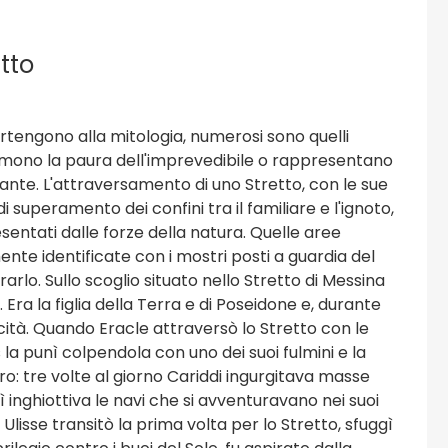
etto
rtengono alla mitologia, numerosi sono quelli
imono la paura dell'imprevedibile o rappresentano
igante. L'attraversamento di uno Stretto, con le sue
i superamento dei confini tra il familiare e l'ignoto,
sentati dalle forze della natura. Quelle aree
amente identificate con i mostri posti a guardia del
rlo. Sullo scoglio situato nello Stretto di Messina
ra la figlia della Terra e di Poseidone e, durante
ità. Quando Eracle attraversò lo Stretto con le
s la punì colpendola con uno dei suoi fulmini e la
o: tre volte al giorno Cariddi ingurgitava masse
ì inghiottiva le navi che si avventuravano nei suoi
lisse transitò la prima volta per lo Stretto, sfuggì