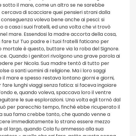
 sotto il mare, come un altro se ne sarebbe
cercava di scacciare quei pensieri strani dalla
er conseguenza voleva bene anche ai pesci: si
 casa i suoi fratelli, ed una volta che vi trovò
nel mare. Essendosi la madre accorta della cosa,
are tu! Tuo padre e i tuoi fratelli faticano per
o mortale è questo, buttare via la roba del Signore.
ce. Quando i genitori rivolgono una grave parola ai
cedere per Nicola. Sua madre tentò di tutto per
lse a santi uomini di religione. Ma i loro saggi
e il mare e spesso restava lontano giorni e giorni,
re lunghi viaggi senza fatica: si faceva ingoiare
ofondo e, quando voleva, spaccava loro il ventre
seguitare le sue esplorazioni. Una volta egli tornò dal
uò per parecchio tempo, finché ebbe ricuperato il
. La sua fama crebbe tanto, che quando venne a
oscere immediatamente lo strano essere mezzo
ve al largo, quando Cola fu ammesso alla sua