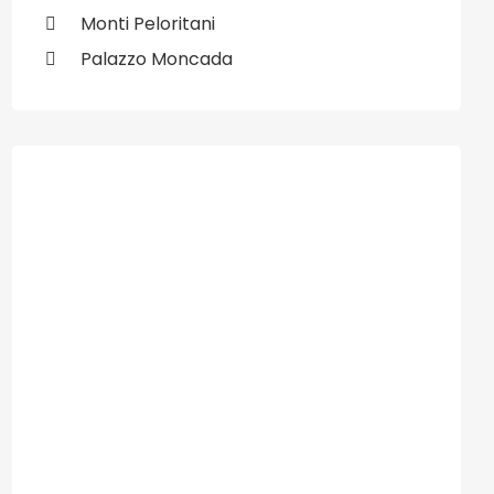
Monti Peloritani
Palazzo Moncada