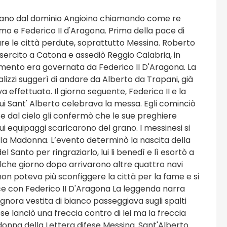
iberano dal dominio Angioino chiamando come re
acomo e Federico II d'Aragona. Prima della pace di
tare le città perdute, soprattutto Messina. Roberto
esercito a Catona e assediò Reggio Calabria, in
mento era governata da Federico II D'Aragona. La
Palizzi suggerì di andare da Alberto da Trapani, già
 effettuato. Il giorno seguente, Federico II e la
cui Sant' Alberto celebrava la messa. Egli cominciò
e dal cielo gli confermò che le sue preghiere
cui equipaggi scaricarono del grano. I messinesi si
la Madonna. L’evento determinò la nascita della
el Santo per ringraziarlo, lui li benedì e lì esortò a
lche giorno dopo arrivarono altre quattro navi
on poteva più sconfiggere la città per la fame e si
ace con Federico II D'Aragona La leggenda narra
ignora vestita di bianco passeggiava sugli spalti
e lanciò una freccia contro di lei ma la freccia
donna della Lettera difese Messina. Sant'Alberto