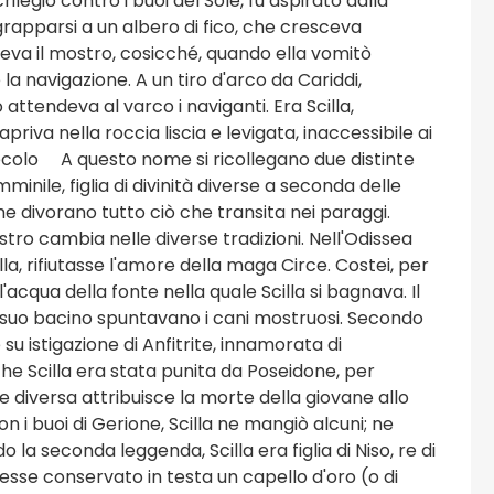
legio contro i buoi del Sole, fu aspirato dalla
ggrapparsi a un albero di fico, che cresceva
ndeva il mostro, cosicché, quando ella vomitò
 la navigazione. A un tiro d'arco da Cariddi,
attendeva al varco i naviganti. Era Scilla,
riva nella roccia liscia e levigata, inaccessibile ai
IX secolo A questo nome si ricollegano due distinte
inile, figlia di divinità diverse a seconda delle
che divorano tutto ciò che transita nei paraggi.
stro cambia nelle diverse tradizioni. Nell'Odissea
, rifiutasse l'amore della maga Circe. Costei, per
'acqua della fonte nella quale Scilla si bagnava. Il
 suo bacino spuntavano i cani mostruosi. Secondo
su istigazione di Anfitrite, innamorata di
he Scilla era stata punita da Poseidone, per
 diversa attribuisce la morte della giovane allo
n i buoi di Gerione, Scilla ne mangiò alcuni; ne
la seconda leggenda, Scilla era figlia di Niso, re di
esse conservato in testa un capello d'oro (o di