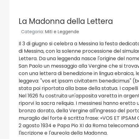
La Madonna della Lettera
Categoria:
Miti e Leggende
Il 3 di giugno si celebra a Messina la festa dedi
di Messina, con la solenne processione del simula
Lettera. Da una leggenda nasce l'origine del nome
San Paolo un messaggio alla Vergine che si trova
con una lettera di benedizione in lingua ebraica, leg
leggeva: "vos et ipsam civitatem benedicimus" (be
stata poi riportata alla base della statua. I capelli
Nel 1626 fu costruita un'apposita varetta in argen
riporvi la sacra reliquia. I messinesi hanno eretto
bronzo dorato, della Vergine all'ingresso del porto
muraglio del forte è scritta frase: «VOS ET IPSAM
2 agosto 1934 e Papa Pio XI da Roma telecomandò l
l'iscrizione e l'aureola della Madonna.