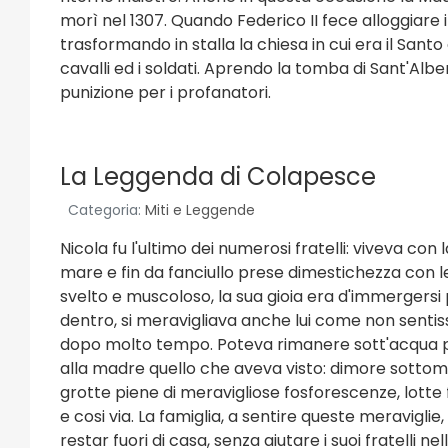
morì nel 1307. Quando Federico II fece alloggiare 
trasformando in stalla la chiesa in cui era il Sant
cavalli ed i soldati. Aprendo la tomba di Sant'Albe
punizione per i profanatori.
La Leggenda di Colapesce
Categoria:
Miti e Leggende
Nicola fu l'ultimo dei numerosi fratelli: viveva con
mare e fin da fanciullo prese dimestichezza con
svelto e muscoloso, la sua gioia era d'immergersi
dentro, si meravigliava anche lui come non sentisse
dopo molto tempo. Poteva rimanere sott'acqua p
alla madre quello che aveva visto: dimore sottomari
grotte piene di meravigliose fosforescenze, lotte fe
e cosi via. La famiglia, a sentire queste meraviglie
restar fuori di casa, senza aiutare i suoi fratelli n