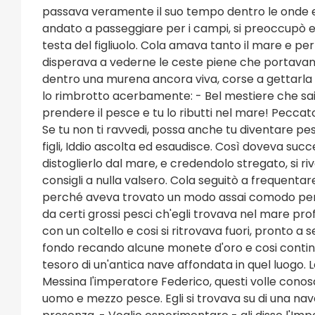
passava veramente il suo tempo dentro le onde e
andato a passeggiare per i campi, si preoccupò e 
testa del figliuolo. Cola amava tanto il mare e p
disperava a vederne le ceste piene che portavano a
dentro una murena ancora viva, corse a gettarla 
lo rimbrotto acerbamente: - Bel mestiere che sai f
prendere il pesce e tu lo ributti nel mare! Peccat
Se tu non ti ravvedi, possa anche tu diventare pes
figli, Iddio ascolta ed esaudisce. Così doveva suc
distoglierlo dal mare, e credendolo stregato, si rivo
consigli a nulla valsero. Cola seguitò a frequentar
perché aveva trovato un modo assai comodo per fa
da certi grossi pesci ch'egli trovava nel mare pr
con un coltello e cosi si ritrovava fuori, pronto a 
fondo recando alcune monete d'oro e cosi contin
tesoro di un'antica nave affondata in quel luogo
Messina l'imperatore Federico, questi volle con
uomo e mezzo pesce. Egli si trovava su di una na