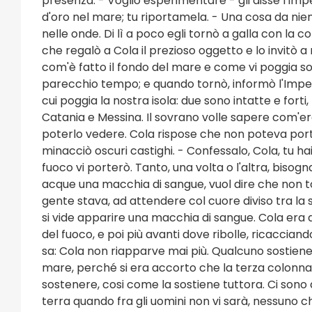
presenza. - Voglio esperimentare - gli disse l'Im
d'oro nel mare; tu riportamela. - Una cosa da nie
nelle onde. Di lì a poco egli tornò a galla con la c
che regalò a Cola il prezioso oggetto e lo invitò a 
com'è fatto il fondo del mare e come vi poggia sopra
parecchio tempo; e quando tornò, informò l'Impera
cui poggia la nostra isola: due sono intatte e forti,
Catania e Messina. Il sovrano volle sapere com'e
poterlo vedere. Cola rispose che non poteva porta
minacciò oscuri castighi. - Confessalo, Cola, tu hai
fuoco vi porterò. Tanto, una volta o l'altra, bisogn
acque una macchia di sangue, vuol dire che non tor
gente stava, ad attendere col cuore diviso tra la 
si vide apparire una macchia di sangue. Cola era di
del fuoco, e poi più avanti dove ribolle, ricacciand
sa: Cola non riapparve mai più. Qualcuno sostiene
mare, perché si era accorto che la terza colonna su
sostenere, cosi come la sostiene tuttora. Ci sono 
terra quando fra gli uomini non vi sarà, nessuno c