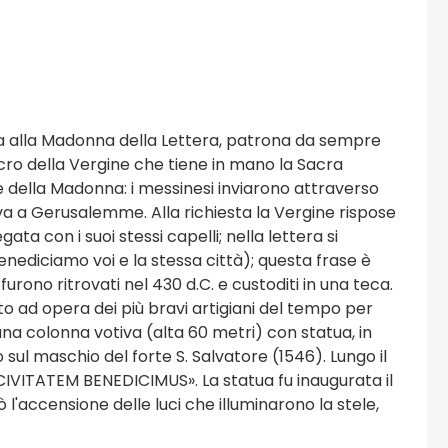
cata alla Madonna della Lettera, patrona da sempre
cro della Vergine che tiene in mano la Sacra
 della Madonna: i messinesi inviarono attraverso
va a Gerusalemme. Alla richiesta la Vergine rispose
ata con i suoi stessi capelli; nella lettera si
nediciamo voi e la stessa città); questa frase è
 furono ritrovati nel 430 d.C. e custoditi in una teca.
to ad opera dei più bravi artigiani del tempo per
 una colonna votiva (alta 60 metri) con statua, in
 sul maschio del forte S. Salvatore (1546). Lungo il
 CIVITATEM BENEDICIMUS». La statua fu inaugurata il
'accensione delle luci che illuminarono la stele,