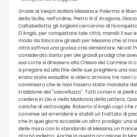
Grazie ai Vespri siciliani Messina e Palermo si l
della Sicilia, nell’ordine, Pietro III d' Aragona, Gi
Caltabellotta, gli Angioini cercarono di riconquis
D'Angiò, per conquistare tale città, mandò il suo 
modo da bloccare gli aiuti per Messina che al mo
città soffriva una grossa crisi alimentare. Nicolò 
considerato Santo per dei grandi prodigi che aveva
sua corte si diressero alla Chiesa del Carmine in 
a pregare ed alla fine delle sue preghiere una voc
erano state esaudite: si videro arrivare tre navi i 
convinsero che le navi fossero state mandate dal
tradizione del "vascelluzzo". Tutti corsero ai piedi d
credere in Dio e nella Madonna della Lettera. Qua
cariche di vettovaglie. Roberto d'Angiò capì che n
convinse ad arrendersi e stabilì un trattato di p
che in quei giorni accadde un altro prodigio: una s
delle mura con lo stendardo di Messina, un frances
ritornò indietro. Anche in questa occasione la Ma