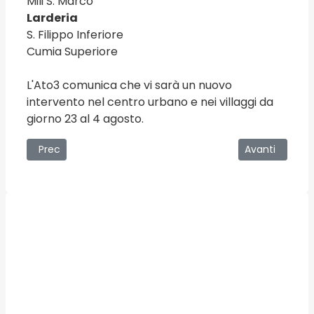
Mili S. Marco
Larderia
S. Filippo Inferiore
Cumia Superiore
L'Ato3 comunica che vi sarà un nuovo
intervento nel centro urbano e nei villaggi da
giorno 23 al 4 agosto.
Articolo precedente: 19/07/2007 - Quasi fatta per le rotat
Articolo succ
Prec
Avanti