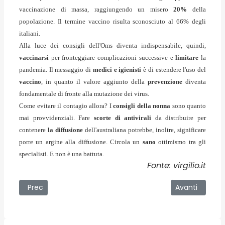
vaccinazione di massa, raggiungendo un misero
20%
della
popolazione. Il termine vaccino risulta sconosciuto al 66% degli
italiani.
Alla luce dei consigli dell'Oms diventa indispensabile, quindi,
vaccinarsi
per fronteggiare complicazioni successive
e
limitare
la
pandemia. Il messaggio di
medici e igienisti
è di estendere l'uso del
vaccino
, in quanto il valore aggiunto della
prevenzione
diventa
fondamentale di fronte alla mutazione dei virus.
Come evitare il contagio allora? I
consigli della nonna
sono quanto
mai provvidenziali. Fare
scorte di antivirali
da distribuire per
contenere
la diffusione
dell'australiana potrebbe, inoltre, significare
porre un argine alla diffusione. Circola un
sano
ottimismo tra gli
specialisti. E non è una battuta.
Fonte: virgilio.it
Articolo precedente: Il costo del denaro
Articolo succe
Prec
Avanti