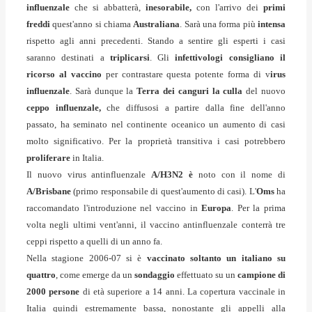
influenzale
che si abbatterà,
inesorabile,
con l'arrivo dei
primi
freddi
quest'anno si chiama
Australiana
. Sarà una forma più
intensa
rispetto agli anni precedenti. Stando a sentire gli esperti i casi
saranno destinati a
triplicarsi
. Gli
infettivologi
consigliano il
ricorso al vaccino
per contrastare questa potente forma di v
irus
influenzale
. Sarà dunque la
Terra dei canguri la culla
del nuovo
ceppo influenzale,
che diffusosi a partire dalla fine dell'anno
passato, ha seminato nel continente oceanico un aumento di casi
molto significativo. Per la proprietà transitiva i casi potrebbero
proliferare
in Italia.
Il nuovo virus antinfluenzale
A/H3N2 è
noto con il nome di
A/Brisbane
(primo responsabile di quest'aumento di casi). L'
Oms
ha
raccomandato l'introduzione nel vaccino in
Europa
. Per la prima
volta negli ultimi vent'anni, il vaccino antinfluenzale conterrà tre
ceppi rispetto a quelli di un anno fa.
Nella stagione 2006-07 si è
vaccinato soltanto un italiano su
quattro
, come emerge da un
sondaggio
effettuato su un
campione di
2000 persone
di età superiore a 14 anni. La copertura vaccinale in
Italia quindi estremamente bassa, nonostante gli appelli alla