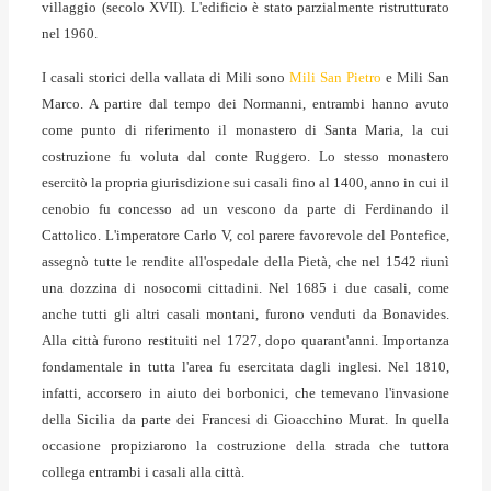
villaggio (secolo XVII). L'edificio è stato parzialmente ristrutturato
nel 1960.
I casali storici della vallata di Mili sono
Mili San Pietro
e Mili San
Marco.
A partire dal tempo dei Normanni, entrambi hanno avuto
come punto di riferimento il monastero di Santa Maria, la cui
costruzione fu voluta dal conte Ruggero. Lo stesso monastero
esercitò la propria giurisdizione sui casali fino al 1400, anno in cui il
cenobio fu concesso ad un vescono da parte di Ferdinando il
Cattolico. L'imperatore Carlo V, col parere favorevole del Pontefice,
assegnò tutte le rendite all'ospedale della Pietà, che nel 1542 riunì
una dozzina di nosocomi cittadini. Nel 1685 i due casali, come
anche tutti gli altri casali montani, furono venduti da Bonavides.
Alla città furono restituiti nel 1727, dopo quarant'anni. Importanza
fondamentale in tutta l'area fu esercitata dagli inglesi. Nel 1810,
infatti, accorsero in aiuto dei borbonici, che temevano l'invasione
della Sicilia da parte dei Francesi di Gioacchino Murat. In quella
occasione propiziarono la costruzione della strada che tuttora
collega entrambi i casali alla città.