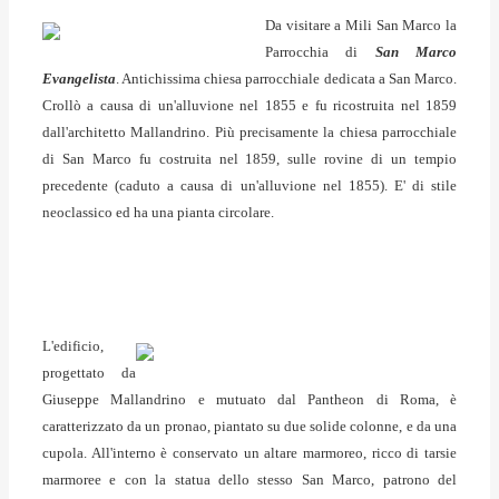
Da visitare a Mili San Marco la
Parrocchia di
San Marco
Evangelista
.
Antichissima chiesa parrocchiale dedicata a San Marco.
Crollò a causa di un'alluvione nel 1855 e fu ricostruita nel 1859
dall'architetto Mallandrino. Più precisamente
la chiesa parrocchiale
di San Marco fu costruita nel 1859, sulle rovine di un tempio
precedente (caduto a causa di un'alluvione nel 1855).
E' di stile
neoclassico ed ha una pianta circolare.
L'edificio,
progettato da
Giuseppe Mallandrino e mutuato dal Pantheon di Roma, è
caratterizzato da un pronao, piantato su due solide colonne, e da una
cupola. All'interno è conservato un altare marmoreo, ricco di tarsie
marmoree e con la statua dello stesso San Marco, patrono del