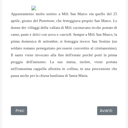
Appuntamento molto sentito a Mili San Marco era quello del 25
aprile, giorno del Protettore, che festeggiava proprio San Marco. Le
donne dei villaggi della vallata di Mili cucinavano ricche portate di
carne, paste e dolci con uova o carciofi. Sempre a Mili San Marco, la
prima domenica di settembre, si festeggia invece San Sostine (un
soldato romano perseguitato per essersi convertito al cristianesimo).
Il santo viene invocato alla fine dell'estate perché porti la prima
pioggia dell'autunno. La sua statua, inoltre, viene portata
nell'omonima cappella allestita in collina, in una processione che
passa anche per la chiesa basiliana di Santa Maria.
Articolo precedente: Mili Marina
Articolo succes
Prec
Avanti