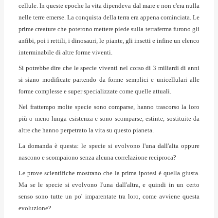
cellule. In queste epoche la vita dipendeva dal mare e non c'era nulla
nelle terre emerse. La conquista della terra era appena cominciata. Le
prime creature che poterono mettere piede sulla terraferma furono gli
anfibi, poi i rettili, i dinosauri, le piante, gli insetti e infine un elenco
interminabile di altre forme viventi.
Si potrebbe dire che le specie viventi nel corso di 3 miliardi di anni
si siano modificate partendo da forme semplici e unicellulari alle
forme complesse e super specializzate come quelle attuali.
Nel frattempo molte specie sono comparse, hanno trascorso la loro
più o meno lunga esistenza e sono scomparse, estinte, sostituite da
altre che hanno perpetrato la vita su questo pianeta.
La domanda è questa: le specie si evolvono l'una dall'alta oppure
nascono e scompaiono senza alcuna correlazione reciproca?
Le prove scientifiche mostrano che la prima ipotesi è quella giusta.
Ma se le specie si evolvono l'una dall'altra, e quindi in un certo
senso sono tutte un po' imparentate tra loro, come avviene questa
evoluzione?