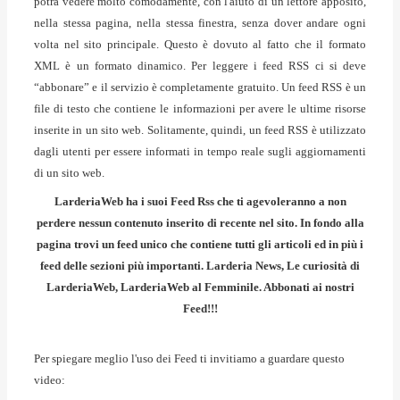
potrà vedere molto comodamente, con l'aiuto di un lettore apposito,
nella stessa pagina, nella stessa finestra, senza dover andare ogni
volta nel sito principale. Questo è dovuto al fatto che il formato
XML è un formato dinamico. Per leggere i feed RSS ci si deve
“abbonare” e il servizio è completamente gratuito. Un feed RSS è un
file di testo che contiene le informazioni per avere le ultime risorse
inserite in un sito web. Solitamente, quindi, un feed RSS è utilizzato
dagli utenti per essere informati in tempo reale sugli aggiornamenti
di un sito web.
LarderiaWeb ha i suoi Feed Rss che ti agevoleranno a non
perdere nessun contenuto inserito di recente nel sito. In fondo alla
pagina trovi un feed unico che contiene tutti gli articoli ed in più i
feed delle sezioni più importanti. Larderia News, Le curiosità di
LarderiaWeb, LarderiaWeb al Femminile. Abbonati ai nostri
Feed!!!
Per spiegare meglio l'uso dei Feed ti invitiamo a guardare questo
video: