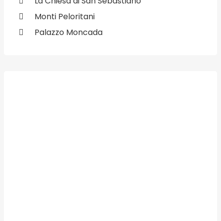
La Chiesa di San Sebastiano
Monti Peloritani
Palazzo Moncada