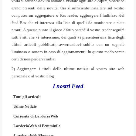
volta si sarebbe dovuto andare a visitare ogni sito e capire, vedere se
erano presenti delle novità. Ora è sufficiente installare sul vostro
computer un aggregatore o Rss reader, aggiungere l’indirizzo del
feed Rss che vi interessa alla lista di quelli da monitorare e siete
pronti. A questo punto il gioco è fatto perchè il vostro reader seguirà
tutti i siti che vi interessano, dei quali vi presenterà una lista degli
ultimi articoli pubblicati, avvertendovi subito con un segnale
luminoso o sonoro in caso di aggiornamenti. In questo modo sarete
certi di non perdervi nulla.
2) Aggiungere i titoli delle ultime notizie al vostro sito web
personale o al vostro blog
I nostri Feed
Tutti gli articoli
Utime Notizie
Curiosità di LarderiaWeb
LarderiaWeb al Femminile
LarderiaWeb Bloggers