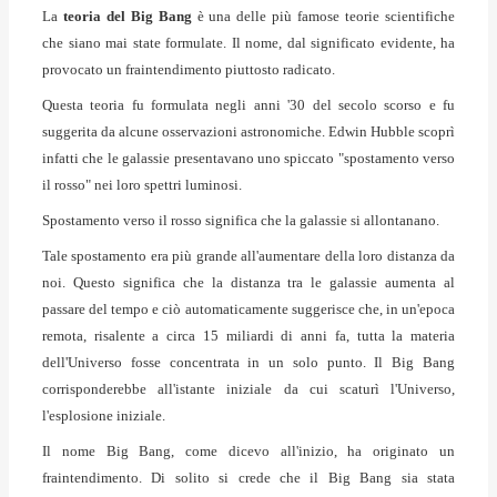
La
teoria del Big Bang
è una delle più famose teorie scientifiche
che siano mai state formulate. Il nome, dal significato evidente, ha
provocato un fraintendimento piuttosto radicato.
Questa teoria fu formulata negli anni '30 del secolo scorso e fu
suggerita da alcune osservazioni astronomiche. Edwin Hubble scoprì
infatti che le galassie presentavano uno spiccato "spostamento verso
il rosso" nei loro spettri luminosi.
Spostamento verso il rosso significa che la galassie si allontanano.
Tale spostamento era più grande all'aumentare della loro distanza da
noi. Questo significa che la distanza tra le galassie aumenta al
passare del tempo e ciò automaticamente suggerisce che, in un'epoca
remota, risalente a circa 15 miliardi di anni fa, tutta la materia
dell'Universo fosse concentrata in un solo punto. Il Big Bang
corrisponderebbe all'istante iniziale da cui scaturì l'Universo,
l'esplosione iniziale.
Il nome Big Bang, come dicevo all'inizio, ha originato un
fraintendimento. Di solito si crede che il Big Bang sia stata