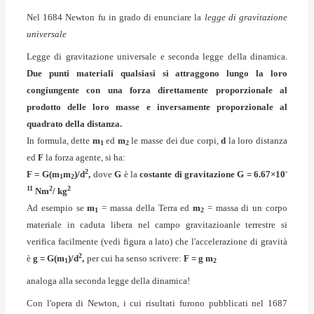
Nel 1684 Newton fu in grado di enunciare la
legge di gravitazione
universale
Legge di gravitazione universale e seconda legge della dinamica.
Due punti materiali qualsiasi si attraggono lungo la loro
congiungente con una forza direttamente proporzionale al
prodotto delle loro masse e inversamente proporzionale al
quadrato della distanza.
In formula, dette
m
ed
m
le masse dei due corpi,
d
la loro distanza
1
2
ed
F
la forza agente, si ha:
2
-
F = G(m
m
)/d
,
dove
G
è la
costante di gravitazione
G = 6.67×10
1
2
11
2
2
Nm
/ kg
Ad esempio se
m
= massa della Terra ed
m
= massa di un corpo
1
2
materiale in caduta libera nel campo gravitazioanle terrestre si
verifica facilmente (vedi figura a lato) che l'accelerazione di gravità
2
è
g = G(m
)/d
,
per cui ha senso scrivere:
F = g m
1
2
analoga alla seconda legge della dinamica!
Con l'opera di Newton, i cui risultati furono pubblicati nel 1687