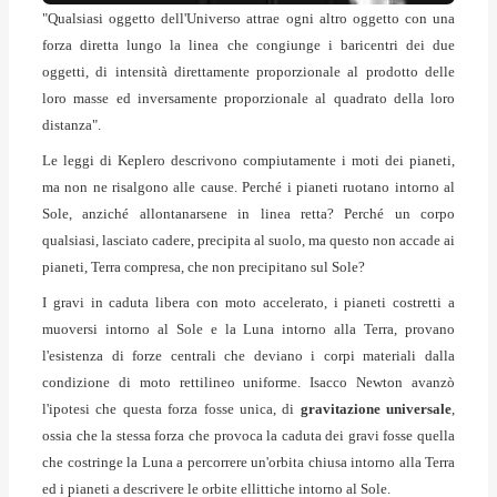
"Qualsiasi oggetto dell'Universo attrae ogni altro oggetto con una
forza diretta lungo la linea che congiunge i baricentri dei due
oggetti, di intensità direttamente
proporzionale
al prodotto delle
loro masse ed inversamente proporzionale al quadrato della loro
distanza".
Le leggi di Keplero descrivono compiutamente i moti dei pianeti,
ma non ne risalgono alle cause. Perché i pianeti ruotano intorno al
Sole, anziché allontanarsene in linea retta? Perché un corpo
qualsiasi, lasciato cadere, precipita al suolo, ma questo non accade ai
pianeti, Terra compresa, che non precipitano sul Sole?
I gravi in caduta libera con moto accelerato, i pianeti costretti a
muoversi intorno al Sole e la Luna intorno alla Terra, provano
l'esistenza di forze centrali che deviano i corpi materiali dalla
condizione di moto rettilineo uniforme. Isacco Newton avanzò
l'ipotesi che questa forza fosse unica, di
gravitazione universale
,
ossia che la stessa forza che provoca la caduta dei gravi fosse quella
che costringe la Luna a percorrere un'orbita chiusa intorno alla Terra
ed i pianeti a descrivere le orbite ellittiche intorno al Sole.