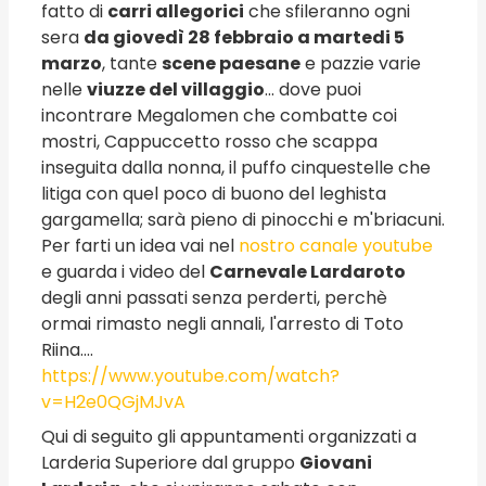
fatto di
carri allegorici
che sfileranno ogni
sera
da giovedì 28 febbraio a martedi 5
marzo
, tante
scene paesane
e pazzie varie
nelle
viuzze del villaggio
... dove puoi
incontrare Megalomen che combatte coi
mostri, Cappuccetto rosso che scappa
inseguita dalla nonna, il puffo cinquestelle che
litiga con quel poco di buono del leghista
gargamella; sarà pieno di pinocchi e m'briacuni.
Per farti un idea vai nel
nostro canale youtube
e guarda i video del
Carnevale Lardaroto
degli anni passati senza perderti, perchè
ormai rimasto negli annali, l'arresto di Toto
Riina....
https://www.youtube.com/watch?
v=H2e0QGjMJvA
Qui di seguito gli appuntamenti organizzati a
Larderia Superiore dal gruppo
Giovani