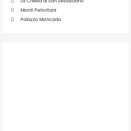
La Chiesa di San Sebastiano
Monti Peloritani
Palazzo Moncada