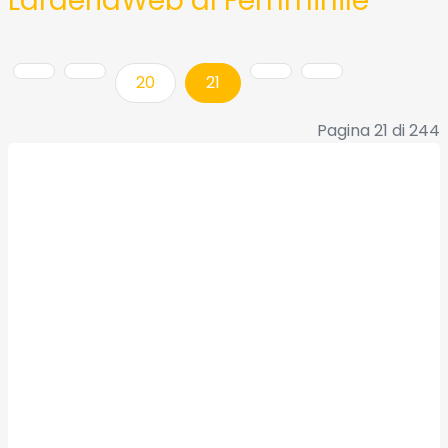
LarderiaWeb al Femminile
20
21
Pagina 21 di 244