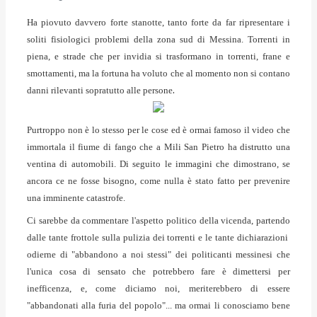
Ha piovuto davvero forte stanotte, tanto forte da far ripresentare i
soliti fisiologici problemi della zona sud di Messina. Torrenti in
piena, e strade che per invidia si trasformano in torrenti, frane e
smottamenti, ma la fortuna ha voluto che al momento non si contano
.
danni rilevanti sopratutto alle persone
Purtroppo non è lo stesso per le cose ed è ormai famoso il video che
immortala il fiume di fango che a Mili San Pietro ha distrutto una
ventina di automobili. Di seguito le immagini che dimostrano, se
ancora ce ne fosse bisogno, come nulla è stato fatto per prevenire
una imminente catastrofe.
Ci sarebbe da commentare l'aspetto politico della vicenda, partendo
dalle tante frottole sulla pulizia dei torrenti e le tante dichiarazioni
odierne di "abbandono a noi stessi" dei politicanti messinesi che
l'unica cosa di sensato che potrebbero fare è dimettersi per
inefficenza, e, come diciamo noi, meriterebbero di essere
"abbandonati alla furia del popolo"... ma ormai li conosciamo bene