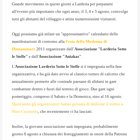
Grande movimento in questi giorni a Larderia per prepararsi
all'evento più importante che ogni anno, il 3, 4 e 5 agosto, coinvolge
tutti gli abitanti del villaggio e attira numerosissimi visitatori.
Oggi possiamo già stilare un "approssimativo" calendario delle
manifestazioni di contorno alla
Festa della Madonna di
Dinnammare
2011 organizzate dall'
Associazione "Larderia Sotto
le Stelle"
e dall'
Associazione "Aniakas"
.
L'
Associazione Larderia Sotto le Stelle
si è impegnata nella fase
organizzativa, e ha già dato avvio al classico torneo di calcetto che
annualmente permette alle contrade paesane di sfidarsi in gare
combattute dentro e fuori dal terreno di gioco. Due gare ogni
pomeriggio, compreso il Sabato e la Domenica, sino al 16 agosto.
Quest'anno gli organizzatori hanno pensato di dedicare il torneo a
Nino Cucinotta
, che recentemente ci ha lasciati.
Inoltre, la giovane associazione sarà impegnata, probabilmente
giorno 6 agosto a chiusura dei festeggiamenti in onore della Patrona