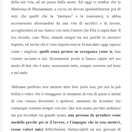
della tua vita, ad un passo dalla morte. Ed oggi ci sembra che la
Madonna di Dinnammare, a cui tu eri devoto (probabilmente più di
tutti che quelli che la "muttano" e la osannano), ti abbia
accontentato allontandoti da una vita di sacrifici e di lavoro,
accogliendoti al suo fianco con tutto l'amore che Ella ti saprà dare. Il
tuo ricordo, caro Nino, rimarrà sempre tra noi perchè tu meritavi
rispetto, ed anche chi il vero rispetto non te là mai dato oggi capisce
come i migliori,
quelli senza pretese ne arroganza come te
, han
vissuto accanto a noi. Sicuramente pochi ti hanno capito nel tuo
modo di fare che è stato, nonostante tutto, sempre coerente nel bene
e nel male.
Abbiamo preferito non mettere altre foto (solo una, per noi la più
bella) o video che ti ritraggono in momenti di vita di paese o attimi
di vita vissuta divertenti e spiritosi; momenti da ricordare che
comunque terremo sempre con noi. Qui non siamo per fare audiance
ma per ricordare un grande uomo,
una persona da prendere come
modello perchè per te il lavoro, e l'impegno che in esso mettevi,
erano valori unici
difficilmente rintracciabili tra noi giovani di