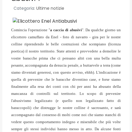
Categoria:
Ultime notizie
Comincia l'operazione "
a caccia di abusivi
". Da qualche giorno un
elicottero camuffato da Enel - foto di navarro - gira per le nostre
colline riprendendo le belle costruzioni che scempiano (licenza
poetica) il nostro territorio. State attenti e provvedete a demolire le
vostre baracche prima che ci pensano altri con una bella multa
pesante, accompagnata da denucia penale, a buttarvele a terra (come
siamo diventati generosi, con questo avviso, ehhh). L'indicazione è
quella di prevenire che le baracche diventino case, e forse siamo
finalmente alla resa dei conti con chi per anni ha abusato della
mancanza di controlli sul territorio. Lo scopo di prevenire
l'abusivismo legalizzato (e quello non legalizzato fatto di
baraccopoli) che distrugge le nostre colline è sacrosanto, e sarà
accompagnato dal consenso di molti come noi che siamo stanchi di
vedere questo comportamento indegno e miserabile che più volte
sempre gli stessi individui hanno messo in atto. Da alcune fonti