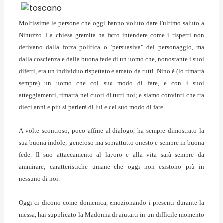
Moltissime le persone che oggi hanno voluto dare l'ultimo saluto a
Ninuzzo. La chiesa gremita ha fatto intendere come i rispetti non
derivano dalla forza politica o "persuasiva" del personaggio, ma
dalla coscienza e dalla buona fede di un uomo che, nonostante i suoi
difetti, era un individuo rispettato e amato da tutti. Nino è (lo rimarrà
sempre) un uomo che col suo modo di fare, e con i suoi
atteggiamenti, rimarrà nei cuori di tutti noi; e siamo convinti che tra
dieci anni e più si parlerà di lui e del suo modo di fare.
A volte scontroso, poco affine al dialogo, ha sempre dimostrato la
sua buona indole; generoso ma soprattutto onesto e sempre in buona
fede. Il suo attaccamento al lavoro e alla vita sarà sempre da
ammirare; caratteristiche umane che oggi non esistono più in
nessuno di noi.
Oggi ci dicono come domenica, emozionando i presenti durante la
messa, hai supplicato la Madonna di aiutarti in un difficile momento