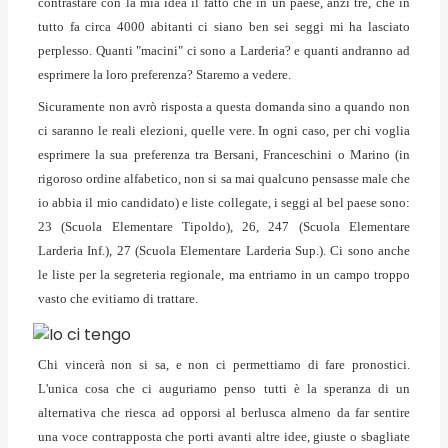
contrastare con la mia idea il fatto che in un paese, anzi tre, che in
tutto fa circa 4000 abitanti ci siano ben sei seggi mi ha lasciato
perplesso. Quanti "macini" ci sono a Larderia? e quanti andranno ad
esprimere la loro preferenza? Staremo a vedere.
Sicuramente non avrò risposta a questa domanda sino a quando non
ci saranno le reali elezioni, quelle vere. In ogni caso, per chi voglia
esprimere la sua preferenza tra Bersani, Franceschini o Marino (in
rigoroso ordine alfabetico, non si sa mai qualcuno pensasse male che
io abbia il mio candidato) e liste collegate, i seggi al bel paese sono:
23 (Scuola Elementare Tipoldo), 26, 247 (Scuola Elementare
Larderia Inf.), 27 (Scuola Elementare Larderia Sup.). Ci sono anche
le liste per la segreteria regionale, ma entriamo in un campo troppo
vasto che evitiamo di trattare.
Chi vincerà non si sa, e non ci permettiamo di fare pronostici.
L'unica cosa che ci auguriamo penso tutti è la speranza di un
alternativa che riesca ad opporsi al berlusca almeno da far sentire
una voce contrapposta che porti avanti altre idee, giuste o sbagliate