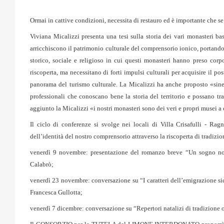
Ormai in cattive condizioni, necessita di restauro ed è importante che se 
Viviana Micalizzi presenta una tesi sulla storia dei vari monasteri bas
arricchiscono il patrimonio culturale del comprensorio ionico, portando 
storico, sociale e religioso in cui questi monasteri hanno preso cor
riscoperta, ma necessitano di forti impulsi culturali per acquisire il p
panorama del turismo culturale. La Micalizzi ha anche proposto «siner
professionali che conoscano bene la storia del territorio e possano tra
aggiunto la Micalizzi «i nostri monasteri sono dei veri e propri musei a 
Il ciclo di conferenze si svolge
nei locali di Villa Crisafulli - Rag
dell’identità del nostro comprensorio attraverso la riscoperta di tradizion
venerdì 9 novembre: presentazione del romanzo breve “Un sogno norm
Calabrò;
venerdì 23 novembre: conversazione su “I caratteri dell’emigrazione sici
Francesca Gullotta;
venerdì 7 dicembre: conversazione su “Repertori natalizi di tradizione o