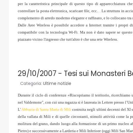
per la caratteristica principale di questo tipo di apparecchiatura che
controllare la posta elettronica, scaricare file, ecc.. . La struttura in a
complemento di arredo moderno elegante e raffinato, e lo collocano tra
Dalle Aree Wireless è possibile accedere a Internet tramite i propri d
compatibile con la tecnologia Wi-Fi. Ma non è dato sapere se questo s
piazzato vicino l'ingresso che tutt'altro è che una rete Wireless.
29/10/2007 - Tesi sui Monasteri Ba
Categoria:
Ultime notizie
Durante il ciclo di conferenze «Riscopriamo il territorio, ricerchiamo un
nel Valdemone", con cui una ragazza si è laureata in Lettere presso l’Uni
L'
Abbazia di Santa Maria di Mili
costruita negli ultimi decenni del XI 
della vallata di Mili e di quelle circostanti, stimolò attività come la p
molitura del grano, dando luogo alla formazione di un primo nucleo abi
Pietro) e successivamente a Larderia e Mili Inferiore (oggi Mili San Mar