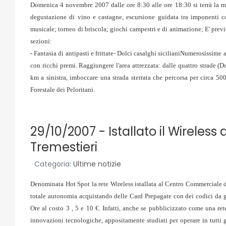
Domenica 4 novembre 2007 dalle ore 8:30 alle ore 18:30 si terrà la 
degustazione di vino e castagne, escursione guidata tra imponenti co
musicale; torneo di briscola; giochi campestri e di animazione; E' prev
sezioni:
- Fantasia di antipasti e frittate- Dolci casalghi sicilianiNumerosissime 
con ricchi premi. Raggiungere l'area attrezzata: dalle quattro strade (D
km a sinistra, imboccare una strada sterrata che percorsa per circa 50
Forestale dei Peloritani.
29/10/2007 - Istallato il Wireles
Tremestieri
Categoria:
Ultime notizie
Denominata Hot Spot la rete Wireless istallata al Centro Commerciale di
totale autonomia acquistando delle Card Prepagate con dei codici da gr
Ore al costo 3 , 5 e 10 €. Infatti, anche se pubblicizzato come una re
innovazioni tecnologiche, appositamente studiati per operare in tutti gli