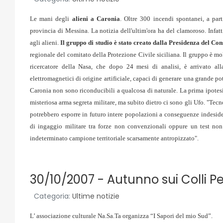
Le mani degli
alieni a Caronia
. Oltre 300 incendi spontanei, a par
provincia di Messina. La notizia dell'ultim'ora ha del clamoroso. Infatt
agli alieni.
Il gruppo di studio è stato creato dalla Presidenza del Con
regionale del comitato della Protezione Civile siciliana. Il gruppo è mo
ricercatore della Nasa, che dopo 24 mesi di analisi, è arrivato a
elettromagnetici di origine artificiale, capaci di generare una grande p
Caronia non sono riconducibili a qualcosa di naturale. La prima ipotesi
misteriosa arma segreta militare, ma subito dietro ci sono gli Ufo. "Tecno
potrebbero esporre in futuro intere popolazioni a conseguenze indesider
di ingaggio militare tra forze non convenzionali oppure un test non
indeterminato campione territoriale scarsamente antropizzato".
30/10/2007 - Autunno sui Colli Pe
Categoria:
Ultime notizie
L’ associazione culturale Na.Sa.Ta organizza “I Sapori del mio Sud”.