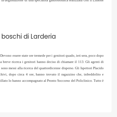
gustazione di una specialità gastronomica realizzata con il Limone
 boschi di Larderia
. Devono essere state ore tremede per i genitori quado, ieri sera, poco dopo
a breve ricerca i genitori hanno deciso di chiamare il 113. Gli agenti di
i sono messi alla ricerca del quattordicenne disperso. Gli Ispettori Placido
chivi, dopo circa 4 ore, hanno trovato il ragazzino che, infreddolito e
focillato lo hanno accompagnato al Pronto Soccorso del Policlinico. Tutto è