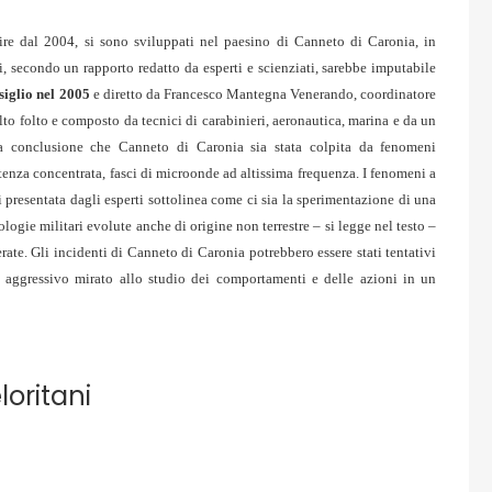
tire dal 2004, si sono sviluppati nel paesino di Canneto di Caronia, in
i, secondo un rapporto redatto da esperti e scienziati, sarebbe imputabile
siglio nel 2005
e diretto da Francesco Mantegna Venerando, coordinatore
lto folto e composto da tecnici di carabinieri, aeronautica, marina e da un
lla conclusione che Canneto di Caronia sia stata colpita da fenomeni
otenza concentrata, fasci di microonde ad altissima frequenza. I fenomeni a
 presentata dagli esperti sottolinea come ci sia la sperimentazione di una
logie militari evolute anche di origine non terrestre – si legge nel testo –
ate. Gli incidenti di Canneto di Caronia potrebbero essere stati tentativi
 aggressivo mirato allo studio dei comportamenti e delle azioni in un
loritani