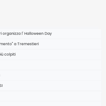
i organizza l' Halloween Day
mento" a Tremestieri
iù colpiti
i
SI