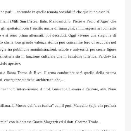
ne parli.....sperando in quella remota possibilità che qualcuno ascolti.
iliani (
Mili San Pietro
, Itala, Mandanici, S. Pietro e Paolo d’Agrò) che
gli spettatori, con l’ausilio anche di immagini, a immergersi nel contesto
po e si sono prima affermati, poi decaduti. Oggi vivono una stagione di
osto che la loro grande valenza storica può consentire loro di occupare nel
gie tra pubbliche amministrazioni, scuole e università per creare figure
smetterla sia in funzione culturale che in funzione turistica. Perché» ha
cielo aperto».
no a Santa Teresa di Riva. Il tema conduttore sarà quello della ricerca
i, emergenze storiche, architettoniche,....
anno”: interverranno il prof. Giuseppe Cavarra e l’autore, avv. Nino
liana: il Museo dell’area ionica” con il prof. Marcello Saija e la prof.ssa
rale” con la dott.ssa Grazia Magazzù ed il dott. Cosimo Triolo.