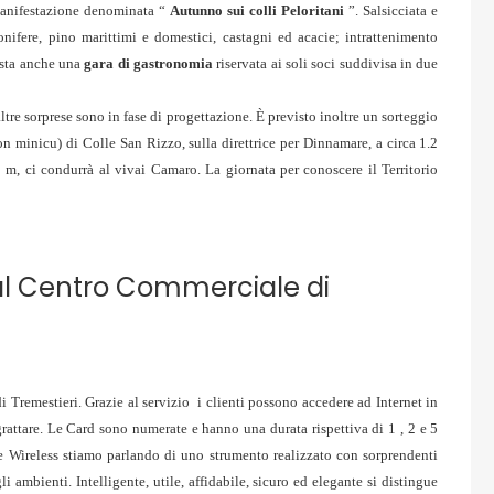
manifestazione denominata “
Autunno sui colli Peloritani
”. Salsicciata e
nifere, pino marittimi e domestici, castagni ed acacie; intrattenimento
ista anche una
gara di gastronomia
riservata ai soli soci suddivisa in due
altre sorprese sono in fase di progettazione. È previsto inoltre un sorteggio
on minicu) di Colle San Rizzo, sulla direttrice per Dinnamare, a circa 1.2
0 m, ci condurrà al vivai Camaro. La giornata per conoscere il Territorio
s al Centro Commerciale di
 Tremestieri. Grazie al servizio i clienti possono accedere ad Internet in
attare. Le Card sono numerate e hanno una durata rispettiva di 1 , 2 e 5
te Wireless stiamo parlando di uno strumento realizzato con sorprendenti
 ambienti. Intelligente, utile, affidabile, sicuro ed elegante si distingue