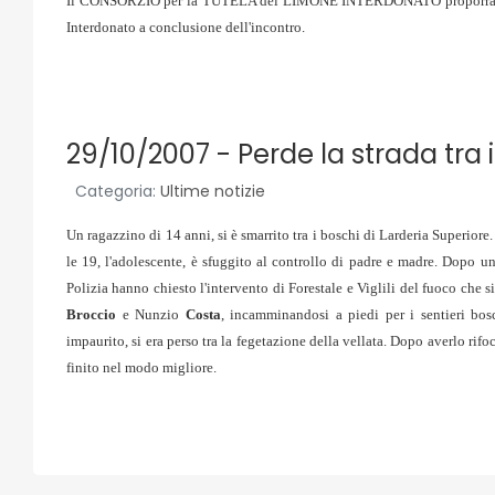
Il CONSORZIO per la TUTELA del LIMONE INTERDONATO proporrà la de
Interdonato a conclusione dell'incontro.
29/10/2007 - Perde la strada tra i
Categoria:
Ultime notizie
Un ragazzino di 14 anni, si è smarrito tra i boschi di Larderia Superiore
le 19, l'adolescente, è sfuggito al controllo di padre e madre. Dopo un
Polizia hanno chiesto l'intervento di Forestale e Viglili del fuoco che s
Broccio
e Nunzio
Costa
, incamminandosi a piedi per i sentieri bos
impaurito, si era perso tra la fegetazione della vellata. Dopo averlo ri
finito nel modo migliore.