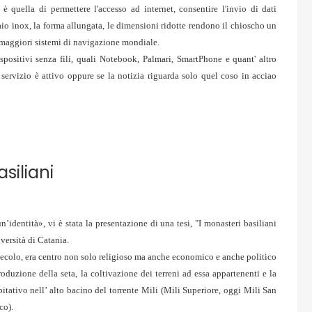
 è quella di permettere l'accesso ad internet, consentire l'invio di dati
cciaio inox, la forma allungata, le dimensioni ridotte rendono il chioscho un
 maggiori sistemi di navigazione mondiale.
ispositivi senza fili, quali Notebook, Palmari, SmartPhone e quant' altro
ervizio è attivo oppure se la notizia riguarda solo quel coso in acciao
siliani
’identità», vi è stata la presentazione di una tesi, "I monasteri basiliani
versità di Catania.
secolo, era
centro non solo religioso ma anche economico e anche politico
roduzione della seta, la coltivazione dei terreni ad essa appartenenti e la
tativo nell’ alto bacino del torrente Mili (Mili Superiore, oggi Mili San
co).