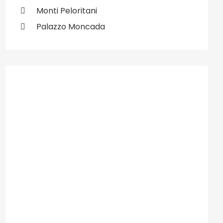
Monti Peloritani
Palazzo Moncada