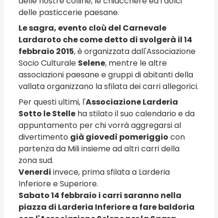
delle nostre colline, le chiacchere ed i dolci
delle pasticcerie paesane.
Le sagra, evento cloù del Carnevale
Lardaroto che come detto di svolgerà il 14
febbraio 2015
, è organizzata dall'Associazione
Socio Culturale
Selene
, mentre le altre
associazioni paesane e gruppi di abitanti della
vallata organizzano la sfilata dei carri allegorici.
Per questi ultimi, l'
Associazione Larderia
Sotto le Stelle
ha stilato il suo calendario e da
appuntamento per chi vorrà aggregarsi al
divertimento
già giovedì pomeriggio
con
partenza da Mili insieme ad altri carri della
zona sud.
Venerdi
invece, prima sfilata a Larderia
Inferiore e Superiore.
Sabato 14 febbraio i carri saranno nella
piazza di Larderia Inferiore a fare baldoria