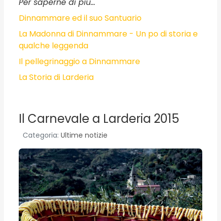
Per saperne di più...
Dinnammare ed il suo Santuario
La Madonna di Dinnammare - Un po di storia e
qualche leggenda
Il pellegrinaggio a Dinnammare
La Storia di Larderia
Il Carnevale a Larderia 2015
Categoria:
Ultime notizie