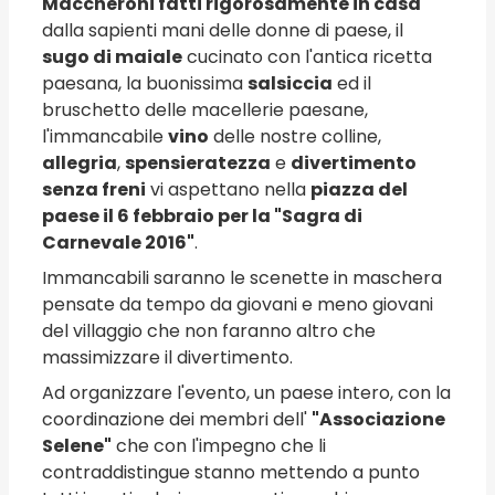
Maccheroni fatti rigorosamente in casa
dalla sapienti mani delle donne di paese, il
sugo di maiale
cucinato con l'antica ricetta
paesana, la buonissima
salsiccia
ed il
bruschetto delle macellerie paesane,
l'immancabile
vino
delle nostre colline,
allegria
,
spensieratezza
e
divertimento
senza freni
vi aspettano nella
piazza del
paese il 6 febbraio per la "Sagra di
Carnevale 2016"
.
Immancabili saranno le scenette in maschera
pensate da tempo da giovani e meno giovani
del villaggio che non faranno altro che
massimizzare il divertimento.
Ad organizzare l'evento, un paese intero, con la
coordinazione dei membri dell'
"Associazione
Selene"
che con l'impegno che li
contraddistingue stanno mettendo a punto