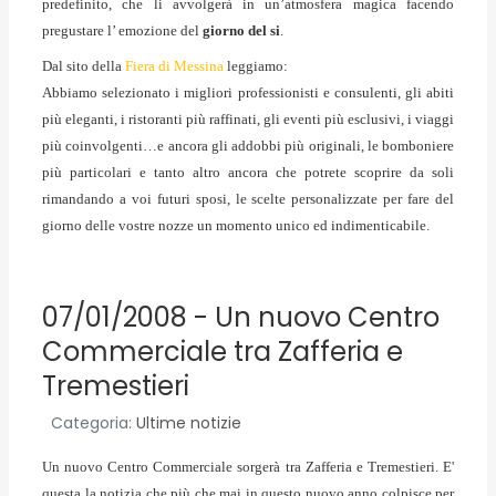
predefinito, che li avvolgerà in un’atmosfera magica facendo
pregustare l’ emozione del
giorno del si
.
Dal sito della
Fiera di Messina
leggiamo:
Abbiamo selezionato i migliori professionisti e consulenti, gli abiti
più eleganti, i ristoranti più raffinati, gli eventi più esclusivi, i viaggi
più coinvolgenti…e ancora gli addobbi più originali, le bomboniere
più particolari e tanto altro ancora che potrete scoprire da soli
rimandando a voi futuri sposi, le scelte personalizzate per fare del
giorno delle vostre nozze un momento unico ed indimenticabile.
07/01/2008 - Un nuovo Centro
Commerciale tra Zafferia e
Tremestieri
Categoria:
Ultime notizie
Un nuovo Centro Commerciale sorgerà tra Zafferia e Tremestieri. E'
questa la notizia che più che mai in questo nuovo anno colpisce per