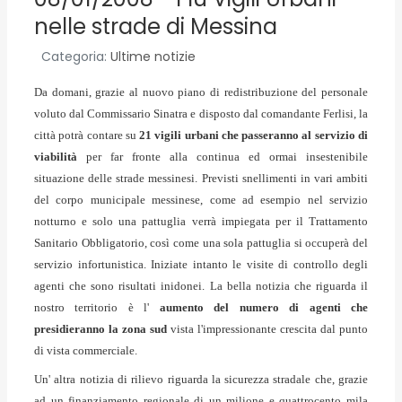
nelle strade di Messina
Categoria:
Ultime notizie
Da domani, grazie al nuovo piano di redistribuzione del personale
voluto dal Commissario Sinatra e disposto dal comandante Ferlisi, la
città potrà contare su
21 vigili urbani che passeranno al servizio di
viabilità
per far fronte alla continua ed ormai insestenibile
situazione delle strade messinesi. Previsti snellimenti in vari ambiti
del corpo municipale messinese, come ad esempio nel servizio
notturno e solo una pattuglia verrà impiegata per il Trattamento
Sanitario Obbligatorio, così come una sola pattuglia si occuperà del
servizio infortunistica. Iniziate intanto le visite di controllo degli
agenti che sono risultati inidonei. La bella notizia che riguarda il
nostro territorio è l'
aumento del numero di agenti che
presidieranno la zona sud
vista l'impressionante crescita dal punto
di vista commerciale.
Un' altra notizia di rilievo riguarda la sicurezza stradale che, grazie
ad un finanziamento regionale di un milione e quattrocento mila