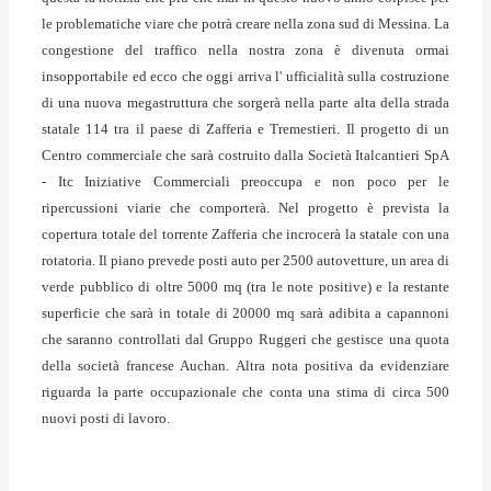
le problematiche viare che potrà creare nella zona sud di Messina. La
congestione del traffico nella nostra zona è divenuta ormai
insopportabile ed ecco che oggi arriva l' ufficialità sulla costruzione
di una nuova megastruttura che sorgerà nella parte alta della strada
statale 114 tra il paese di Zafferia e Tremestieri.
Il progetto di un
Centro commerciale che sarà costruito dalla Società Italcantieri SpA
- Itc Iniziative Commerciali preoccupa e non poco per le
ripercussioni viarie che comporterà. Nel progetto è prevista la
copertura totale del torrente Zafferia che incrocerà la statale con una
rotatoria. Il piano prevede posti auto per 2500 autovetture, un area di
verde pubblico di oltre 5000 mq (tra le note positive) e la restante
superficie che sarà in totale di 20000 mq sarà adibita a capannoni
che saranno controllati dal Gruppo Ruggeri che gestisce una quota
della società francese Auchan. Altra nota positiva da evidenziare
riguarda la parte occupazionale che conta una stima di circa 500
nuovi posti di lavoro.