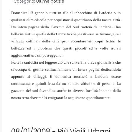
Categoria:
Ultime notizie
Domenica 13 gennaio tutti in fila al tabacchino di Larderia o in
qualsiasi altra edicola per acquistare il quotidiano della nostra città.
Un intera pagina della Gazzetta del Sud tratterà di Larderia. Una
bella iniziativa quella della Gazzetta che, da diverse settimane, gira i
villaggi collinari della città per raccontare ai propri lettori le
bellezze ed i problemi che questi piccoli ed a volte isolati
agglomerati urbani posseggono.
Forte la curiosità nel leggere ciò che scriverà la brava giornalista che
si occupa di gestire settimanalmente un intera pagina dedicandola
appunto ai villaggi. E domenica toccherà a Larderia essere
raccontanta, e quindi letta da un numero altissimo di persone. La
gazzetta del sud è venduta anche in diverse località lontane dalla
nostra terra dove molti emigranti la acquistano quotidiamente.
08/01/2008 - Più Vigili Urbani