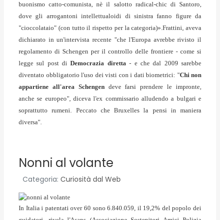
buonismo catto-comunista, nè il salotto radical-chic di Santoro,
dove gli arrogantoni intellettualoidi di sinistra fanno figure da
"cioccolataio" (con tutto il rispetto per la categoria)».Frattini, aveva
dichiarato in un'intervista recente "che l'Europa avrebbe rivisto il
regolamento di Schengen per il controllo delle frontiere - come si
legge sul post di
Democrazia diretta
- e che dal 2009 sarebbe
diventato obbligatorio l'uso dei visti con i dati biometrici: "
Chi non
appartiene all'area Schengen
deve farsi prendere le impronte,
anche se europeo", diceva l'ex commissario alludendo a bulgari e
soprattutto rumeni. Peccato che Bruxelles la pensi in maniera
diversa".
Nonni al volante
Categoria:
Curiosità dal Web
In Italia i patentati over 60 sono 6.840.059, il 19,2% del popolo dei
guidatori, rivela l'Asaps (Associazione Sostenitori Amici Polizia