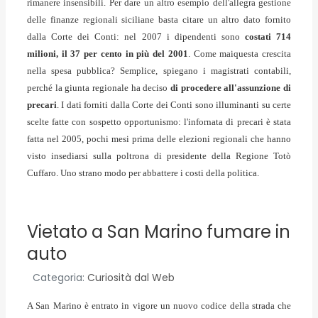
rimanere insensibili.
Per dare un altro esempio dell'allegra gestione
delle finanze regionali siciliane basta citare un altro dato fornito
dalla Corte dei Conti: nel 2007 i dipendenti sono
costati 714
milioni, il 37 per cento in più del 2001
. Come maiquesta crescita
nella spesa pubblica? Semplice, spiegano i magistrati contabili,
perché la giunta regionale ha deciso
di procedere all'assunzione di
precari
. I dati forniti dalla Corte dei Conti sono illuminanti su certe
scelte fatte con sospetto opportunismo: l'infornata di precari è stata
fatta nel 2005, pochi mesi prima delle elezioni regionali che hanno
visto insediarsi sulla poltrona di presidente della Regione Totò
Cuffaro. Uno strano modo per abbattere i costi della politica.
Vietato a San Marino fumare in
auto
Categoria:
Curiosità dal Web
A San Marino è entrato in vigore un nuovo codice della strada che