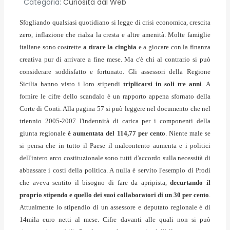
Categoria:
Curiosità dal Web
Sfogliando qualsiasi quotidiano si legge di crisi economica, crescita
zero, inflazione che rialza la cresta e altre amenità. Molte famiglie
italiane sono costrette
a tirare la cinghia
e a giocare con la finanza
creativa pur di arrivare a fine mese. Ma c'è chi al contrario si può
considerare soddisfatto e fortunato. Gli assessori della Regione
Sicilia hanno visto i loro stipendi
triplicarsi in soli tre anni
. A
fornire le cifre dello scandalo è un rapporto appena sfornato della
Corte di Conti. Alla pagina 57 si può leggere nel documento che nel
triennio 2005-2007 l'indennità di carica per i componenti della
giunta regionale
è aumentata del 114,77 per cento
. Niente male se
si pensa che in tutto il Paese il malcontento aumenta e i politici
dell'intero arco costituzionale sono tutti d'accordo sulla necessità di
abbassare i costi della politica. A nulla è servito l'esempio di Prodi
che aveva sentito il bisogno di fare da apripista,
decurtando il
proprio stipendo e quello dei suoi collaboratori di un 30 per cento
.
Attualmente lo stipendio di un assessore e deputato regionale è di
14mila euro netti al mese. Cifre davanti alle quali non si può