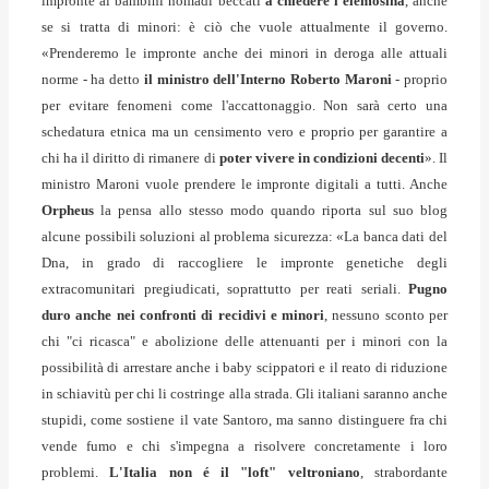
impronte ai bambini nomadi beccati
a chiedere l'elemosina
, anche
se si tratta di minori: è ciò che vuole attualmente il governo.
«Prenderemo le impronte anche dei minori in deroga alle attuali
norme - ha detto
il ministro dell'Interno Roberto Maroni
- proprio
per evitare fenomeni come l'accattonaggio. Non sarà certo una
schedatura etnica ma un censimento vero e proprio per garantire a
chi ha il diritto di rimanere di
poter vivere in condizioni decenti
». Il
ministro Maroni vuole prendere le impronte digitali a tutti. Anche
Orpheus
la pensa allo stesso modo quando riporta sul suo blog
alcune possibili soluzioni al problema sicurezza: «La banca dati del
Dna, in grado di raccogliere le impronte genetiche degli
extracomunitari pregiudicati, soprattutto per reati seriali.
Pugno
duro anche nei confronti di recidivi e minori
, nessuno sconto per
chi "ci ricasca" e abolizione delle attenuanti per i minori con la
possibilità di arrestare anche i baby scippatori e il reato di riduzione
in schiavitù per chi li costringe alla strada. Gli italiani saranno anche
stupidi, come sostiene il vate Santoro, ma sanno distinguere fra chi
vende fumo e chi s'impegna a risolvere concretamente i loro
problemi.
L'Italia non é il "loft" veltroniano
, strabordante