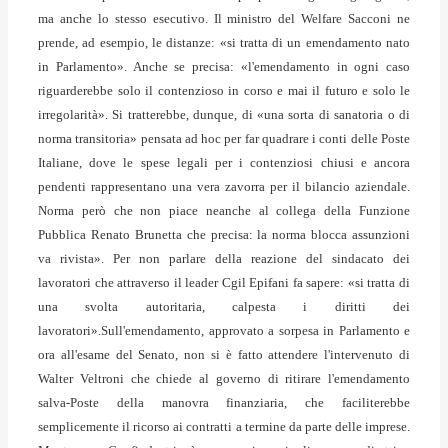
ma anche lo stesso esecutivo. Il ministro del Welfare Sacconi ne
prende, ad esempio, le distanze: «si tratta di un emendamento nato
in Parlamento». Anche se precisa: «l'emendamento in ogni caso
riguarderebbe solo il contenzioso in corso e mai il futuro e solo le
irregolarità». Si tratterebbe, dunque, di «una sorta di sanatoria o di
norma transitoria» pensata ad hoc per far quadrare i conti delle Poste
Italiane, dove le spese legali per i contenziosi chiusi e ancora
pendenti rappresentano una vera zavorra per il bilancio aziendale.
Norma però che non piace neanche al collega della Funzione
Pubblica Renato Brunetta che precisa: la norma blocca assunzioni
va rivista». Per non parlare della reazione del sindacato dei
lavoratori che attraverso il leader Cgil Epifani fa sapere: «si tratta di
una svolta autoritaria, calpesta i diritti dei
lavoratori».Sull'emendamento, approvato a sorpesa in Parlamento e
ora all'esame del Senato, non si è fatto attendere l'intervenuto di
Walter Veltroni che chiede al governo di ritirare l'emendamento
salva-Poste della manovra finanziaria, che faciliterebbe
semplicemente il ricorso ai contratti a termine da parte delle imprese.