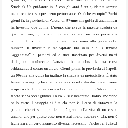
Stradale).
Un guidatore in là con gli anni è un guidatore sempre
meno reattivo, sempre meno performante
. Qualche esempio? Pochi
giorni fa, in provincia di Varese, un
97enne
alla guida di una minicar
ha investito due donne. L’uomo, che aveva la patente scaduta da
qualche mese, guidava un piccolo veicolo ma non possedeva
neppure la patente del ciclomotore necessaria alla guida delle
minicar. Ha investito le malcapitate, una delle quali è rimasta
"agganciata" al paraurti ed è stata
trascinata per diversi metri
dall'ignaro conducente
. L'anziano ha concluso la sua corsa
schiantandosi contro un albero. Giorni prima, in provincia di Napoli,
un
90enne
alla guida ha tagliato la strada a un motociclista. È stato
fermato dai vigili, che effettuando un controllo dei documenti hanno
scoperto che la patente era scaduta da oltre un anno. «Adesso come
faccio senza poter guidare l’auto?», si è lamentato l'uomo. «Sarebbe
bello avere il coraggio di dire che non è il caso di rinnovare la
patente, che ci sono problemi più gravi nella vita di un essere
umano, che per queste cose non è mai morto nessuno». Già, non è
facile ma a un certo momento diventa necessario. Perché per i diretti