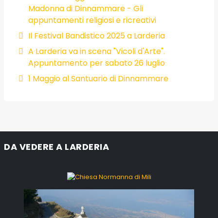
Madonna di Dinnammare - Gli
appuntamenti religiosi e ricreativi
Il Festival Bandistico 2025 a Larderia
A Larderia va in scena "Vicoli d'Arte".
Appuntamento per sabato 26 luglio
1 Maggio al Santuario di Dinnammare
DA VEDERE A LARDERIA