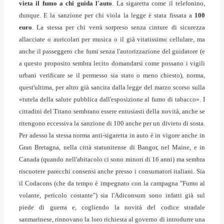
vieta il fumo a chi guida l'auto
. La sigaretta come il telefonino,
dunque. E la sanzione per chi viola la legge è stata fissata a
100
euro
. La stessa per chi verrà sorpreso senza cinture di sicurezza
allacciate o auricolari per musica o il già vitatissimo cellulare, ma
anche il passeggero che fumi senza l'autorizzazione del guidatore (e
a questo proposito sembra lecito domandarsi come possano i vigili
urbani verificare se il permesso sia stato o meno chiesto), norma,
quest'ultima, per altro già sancita dalla legge del marzo scorso sulla
«tutela della salute pubblica dall'esposizione al fumo di tabacco».
I
cittadini del Titano sembrano essere entusiasti della novità, anche se
ritengono eccessiva la sanzione di 100 anche per un divieto di sosta.
Per adesso la stessa norma anti-sigaretta in auto è in vigore anche in
Gran Bretagna, nella città statunitense di Bangor, nel Maine, e in
Canada (quando nell'abitacolo ci sono minori di 16 anni) ma sembra
riscuotere parecchi consensi anche presso i consumatori italiani. Sia
il Codacons (che da tempo è impegnato con la campagna "Fumo al
volante, pericolo costante") sia l'Adiconsum sono infatti già sul
piede di guerra e, cogliendo la novità del codice stradale
sanmarinese, rinnovano la loro richiesta al governo di introdurre una