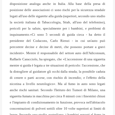
disposizione analoga anche in Italia.
Alla base della presa di
posizione delle associazioni ci sono rischi per la sicurezza stradale
legati all'uso delle sigarette alla guida (superiori, secondo uno studio
la società italiana di Tabaccologia, Sitab, all'uso del telefonino),
pericoli per la salute, specialmente per i bambini, e problemi di
inquinamento.«Ci sono 5 secondi di guida cieca - ha detto il
presidente del Codacons, Carlo Rienzi - in cui un'auto può
percorrere decine e decine di metri, che possono portare a gravi
incidenti». Mentre il responsabile del settore auto dell'Adiconsum,
Raffaele Caracciolo, ha spiegato, che «L'accensione di una sigaretta
mentre si guida è legata a tre situazioni di pericolo: l'accensione, che
fa distogliere al guidatore gli occhi dalla strada; la possibile caduta
di cenere o parti accese, con rischio di incendio; e l'effetto della
nicotina a livello neurologico».
Ma al fumo in auto sono legati
anche rischi sanitari. Secondo l'Istituto dei Tumori di Milano, una
sigaretta fumata in macchina per circa 8 minuti con i finestrini chiusi
e l'impianto di condizionamento in funzione, provoca nell'abitacolo
concentrazioni di polveri sottili oltre 10 volte superiori ai limiti di
legge. Secondo uno studio australiano, i bambini esposti al fumo in